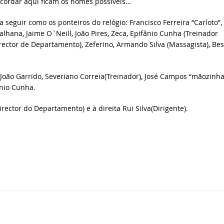
ecordar aqui ficam os nomes possíveis…
seguir como os ponteiros do relógio: Francisco Ferreira “Carloto”,
hana, Jaime O`Neill, João Pires, Zeca, Epifânio Cunha (Treinador
irector de Departamento), Zeferino, Armando Silva (Massagista), Bes
João Garrido, Severiano Correia(Treinador), José Campos “mãozinh
ânio Cunha.
ector do Departamento) e à direita Rui Silva(Dirigente).