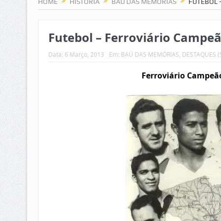
HOME
HISTÓRIA
BAÚ DAS MEMÓRIAS
FUTEBOL 
Futebol – Ferroviário Campe
Data:
6 Março, 2013
Em:
BAÚ DAS MEMÓRIAS
,
DESTAQUES (S
Ferroviário Campeã