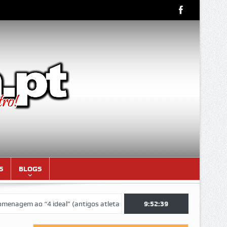
S
BLOGS
 ao “4 ideal” (antigos atletas “moçambicanos” do GCF da época 1976/7
9:52:40