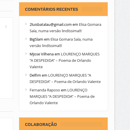
COMENTÁRIOS RECENTES
2luisbatalau@gmail.com
em
Elisa Gomara
1
Saía, numa versão lindíssima!!!
BigSlam
em
Elisa Gomara Saía, numa
versão lindíssima!!!
MJose Vilhena
em
LOURENÇO MARQUES
“A DESPEDIDA” – Poema de Orlando
Valente
Delfim
em
LOURENÇO MARQUES “A
DESPEDIDA” – Poema de Orlando Valente
Fernanda Raposo
em
LOURENÇO
MARQUES “A DESPEDIDA” – Poema de
Orlando Valente
COLABORAÇÃO