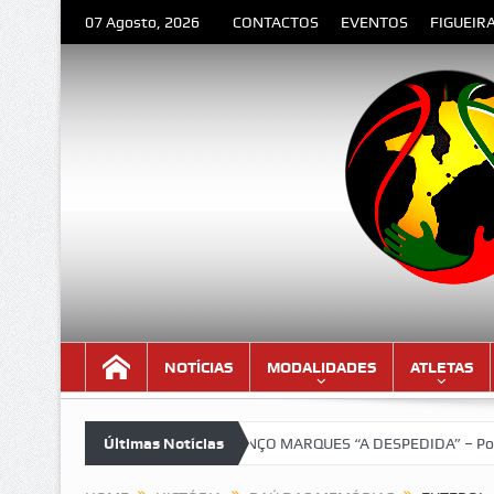
07 Agosto, 2026
CONTACTOS
EVENTOS
FIGUEIR
NOTÍCIAS
MODALIDADES
ATLETAS
 lindíssima!!!
Últimas Notícias
LOURENÇO MARQUES “A DESPEDIDA” – Poema de Orl