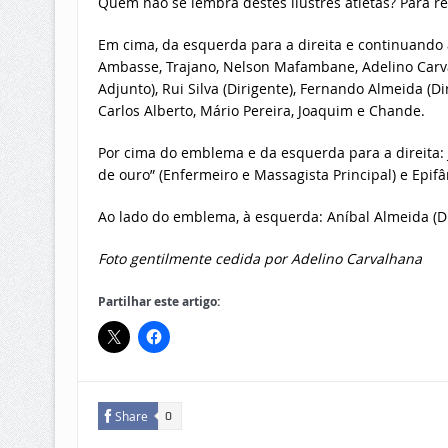
Quem não se lembra destes ilustres atletas? Para r
Em cima, da esquerda para a direita e continuando a 
Ambasse, Trajano, Nelson Mafambane, Adelino Carval
Adjunto), Rui Silva (Dirigente), Fernando Almeida (D
Carlos Alberto, Mário Pereira, Joaquim e Chande.
Por cima do emblema e da esquerda para a direita: 
de ouro” (Enfermeiro e Massagista Principal) e Epif
Ao lado do emblema, à esquerda: Aníbal Almeida (Dir
Foto gentilmente cedida por Adelino Carvalhana
Partilhar este artigo:
Share
0