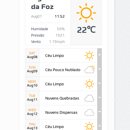
da Foz
Aug07
11:52
22℃
Humidade
59%
Pressão
1021
Vento
1.79mph
SAT
Céu Limpo
Aug08
SUN
Céu Pouco Nublado
Aug09
MON
Céu Limpo
Aug10
TUE
Nuvens Quebradas
Aug11
WED
Nuvens Dispersas
Aug12
THU
Céu Limpo
Aug13