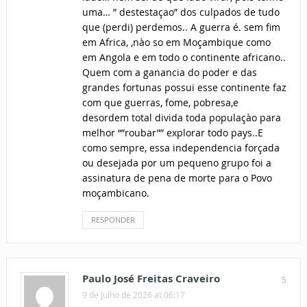
uma… ” destestaçao” dos culpados de tudo
que (perdi) perdemos.. A guerra é. sem fim
em Africa, ,nào so em Moçambique como
em Angola e em todo o continente africano..
Quem com a ganancia do poder e das
grandes fortunas possui esse continente faz
com que guerras, fome, pobresa,e
desordem total divida toda populaçào para
melhor “”roubar”” explorar todo pays..E
como sempre, essa independencia forçada
ou desejada por um pequeno grupo foi a
assinatura de pena de morte para o Povo
moçambicano.
RESPONDER
Paulo José Freitas Craveiro
5
9 de Julho de 2026 at 06:17