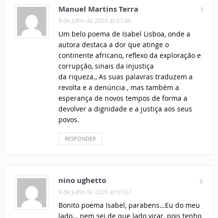
Manuel Martins Terra
7
9 de Julho de 2026 at 07:46
Um belo poema de Isabel Lisboa, onde a
autora destaca a dor que atinge o
continente africano, reflexo da exploração e
corrupção, sinais da injustiça
da riqueza., As suas palavras traduzem a
revolta e a denúncia , mas também a
esperança de novos tempos de forma a
devolver a dignidade e a justiça aos seus
povos.
RESPONDER
nino ughetto
6
9 de Julho de 2026 at 07:07
Bonito poema Isabel, parabens…Eu do meu
lado… nem sei de que lado virar, pois tenho