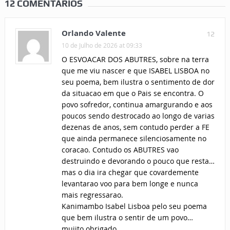
12 COMENTÁRIOS
Orlando Valente
12
10 de Julho de 2026 at 09:33
O ESVOACAR DOS ABUTRES, sobre na terra
que me viu nascer e que ISABEL LISBOA no
seu poema, bem ilustra o sentimento de dor
da situacao em que o Pais se encontra. O
povo sofredor, continua amargurando e aos
poucos sendo destrocado ao longo de varias
dezenas de anos, sem contudo perder a FE
que ainda permanece silenciosamente no
coracao. Contudo os ABUTRES vao
destruindo e devorando o pouco que resta…
mas o dia ira chegar que covardemente
levantarao voo para bem longe e nunca
mais regressarao.
Kanimambo Isabel Lisboa pelo seu poema
que bem ilustra o sentir de um povo…
muiito obrigado