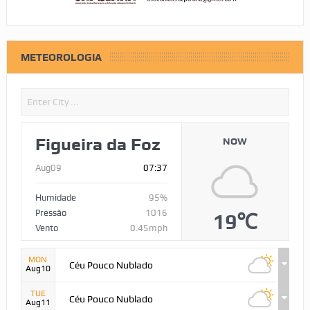
METEOROLOGIA
Figueira da Foz
NOW
Aug09
07:37
Humidade
95%
Pressão
1016
19℃
Vento
0.45mph
MON
Céu Pouco Nublado
Aug10
TUE
Céu Pouco Nublado
Aug11