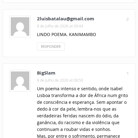
2luisbatalau@gmail.com
2
8 de Julho de 2026 at 09:44
LINDO POEMA. KANIMAMBO
RESPONDER
BigSlam
1
8 de Julho de 2026 at 08:50
Um poema intenso e sentido, onde Isabel
Lisboa transforma a dor de África num grito
de consciência e esperança. Sem apontar o
dedo à cor da pele, lembra-nos que as
verdadeiras feridas nascem do ódio, da
ganância, do racismo e da violência que
continuam a roubar vidas e sonhos.
Mas, por entre o sofrimento, permanece