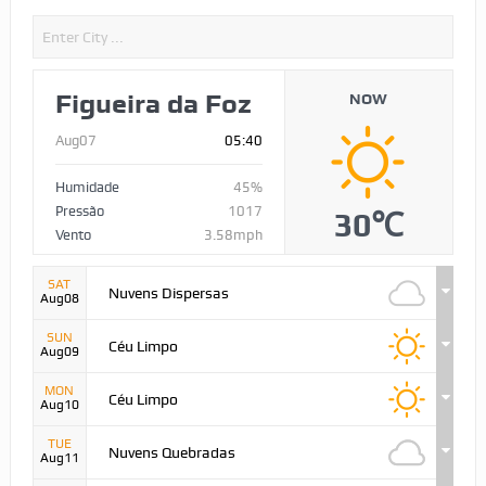
Figueira da Foz
NOW
Aug07
05:40
Humidade
45%
Pressão
1017
30℃
Vento
3.58mph
SAT
Nuvens Dispersas
Aug08
SUN
Céu Limpo
Aug09
MON
Céu Limpo
Aug10
TUE
Nuvens Quebradas
Aug11