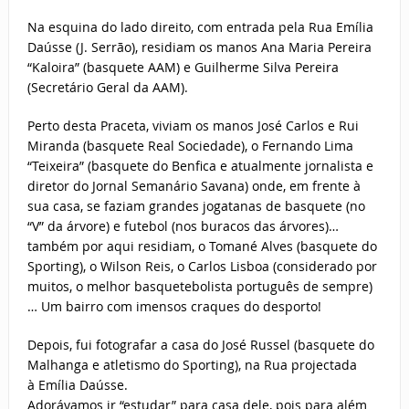
Na esquina do lado direito, com entrada pela Rua Emília
Daússe (J. Serrão), residiam os manos Ana Maria Pereira
“Kaloira” (basquete AAM) e Guilherme Silva Pereira
(Secretário Geral da AAM).
Perto desta Praceta, viviam os manos José Carlos e Rui
Miranda (basquete Real Sociedade), o Fernando Lima
“Teixeira” (basquete do Benfica e atualmente jornalista e
diretor do Jornal Semanário Savana) onde, em frente à
sua casa, se faziam grandes jogatanas de basquete (no
“V” da árvore) e futebol (nos buracos das árvores)…
também por aqui residiam, o Tomané Alves (basquete do
Sporting), o Wilson Reis, o Carlos Lisboa (considerado por
muitos, o melhor basquetebolista português de sempre)
… Um bairro com imensos craques do desporto!
Depois, fui fotografar a casa do José Russel (basquete do
Malhanga e atletismo do Sporting), na Rua projectada
à Emília Daússe.
Adorávamos ir “estudar” para casa dele, pois para além