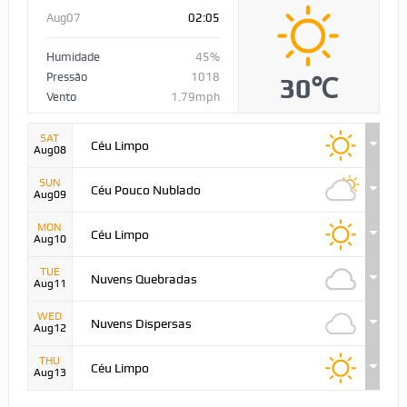
Aug07
02:05
Humidade
45%
Pressão
1018
30℃
Vento
1.79mph
SAT
Céu Limpo
Aug08
SUN
Céu Pouco Nublado
Aug09
MON
Céu Limpo
Aug10
TUE
Nuvens Quebradas
Aug11
WED
Nuvens Dispersas
Aug12
THU
Céu Limpo
Aug13