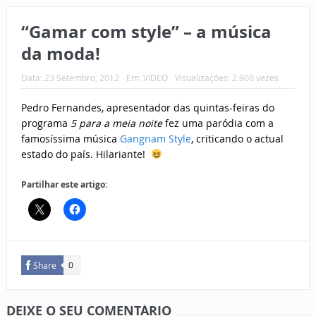
“Gamar com style” – a música
da moda!
Data:
23 Setembro, 2012
Em:
VIDEO
Visualizações: 2.900 vezes
Pedro Fernandes, apresentador das quintas-feiras do
programa
5 para a meia noite
fez uma paródia com a
famosíssima música
Gangnam Style
, criticando o actual
estado do país. Hilariante!
Partilhar este artigo:
Share
0
DEIXE O SEU COMENTÁRIO