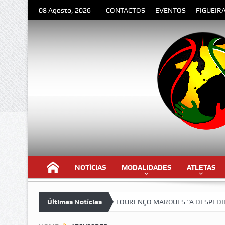
08 Agosto, 2026
CONTACTOS
EVENTOS
FIGUEIR
NOTÍCIAS
MODALIDADES
ATLETAS
a versão lindíssima!!!
Últimas Notícias
LOURENÇO MARQUES “A DESPEDIDA” – Poema