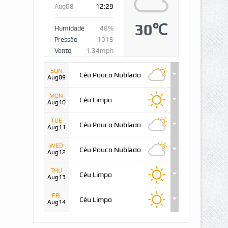
Aug08
12:29
30℃
Humidade
48%
Pressão
1015
Vento
1.34mph
SUN
Céu Pouco Nublado
Aug09
MON
Céu Limpo
Aug10
TUE
Céu Pouco Nublado
Aug11
WED
Céu Pouco Nublado
Aug12
THU
Céu Limpo
Aug13
FRI
Céu Limpo
Aug14