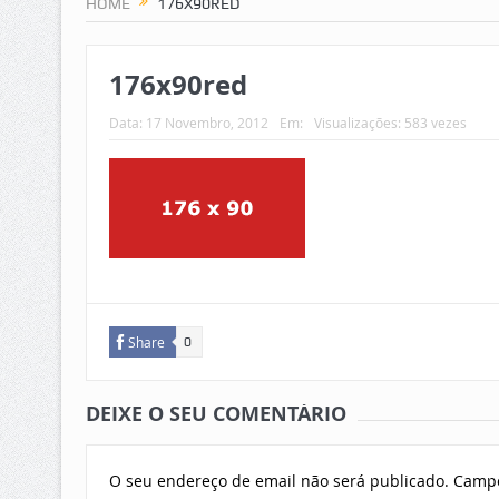
HOME
176X90RED
176x90red
Data:
17 Novembro, 2012
Em:
Visualizações: 583 vezes
Share
0
DEIXE O SEU COMENTÁRIO
O seu endereço de email não será publicado.
Campo