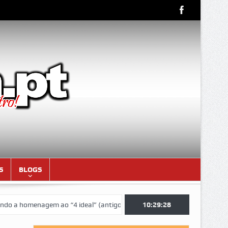
S
BLOGS
omenagem ao “4 ideal” (antigos atletas “moçambicanos” do GCF da époc
10:29:28