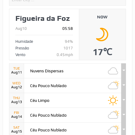
Figueira da Foz
NOW
Aug10
05:58
Humidade
94%
Pressão
1017
17℃
Vento
0.45mph
TUE
Nuvens Dispersas
Aug11
WED
Céu Pouco Nublado
Aug12
THU
Céu Limpo
Aug13
FRI
Céu Pouco Nublado
Aug14
SAT
Céu Pouco Nublado
Aug15