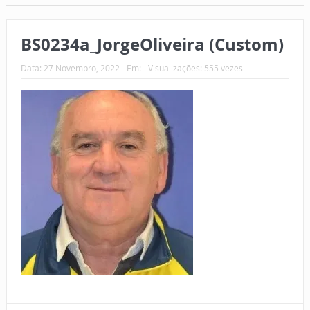
BS0234a_JorgeOliveira (Custom)
Data:
27 Novembro, 2022
Em:
Visualizações: 555 vezes