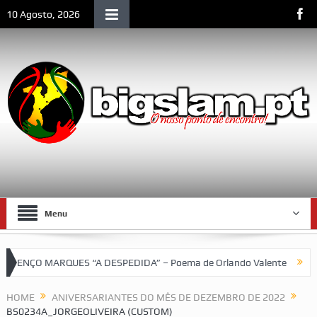
10 Agosto, 2026
Menu
ENÇO MARQUES “A DESPEDIDA” – Poema de Orlando Valente
VII T
HOME
ANIVERSARIANTES DO MÊS DE DEZEMBRO DE 2022
BS0234A_JORGEOLIVEIRA (CUSTOM)