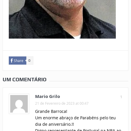
Share
0
UM COMENTÁRIO
Mario Grilo
1
21 de Fevereiro de 2023 at 00:47
Grande Barroca!
Um enorme abraço de Parabéns pelo teu
dia de aniversário.!!
Digno representante de Portugal na NBA ao