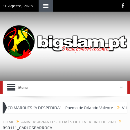
10 Agosto, 2026
Menu
 MARQUES “A DESPEDIDA” – Poema de Orlando Valente
VII Torne
HOME
ANIVERSARIANTES DO MÊS DE FEVEREIRO DE 2021
BS0111_CARLOSBARROCA