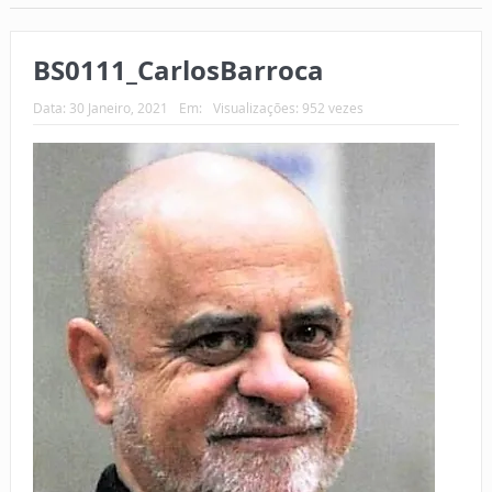
BS0111_CarlosBarroca
Data:
30 Janeiro, 2021
Em:
Visualizações: 952 vezes