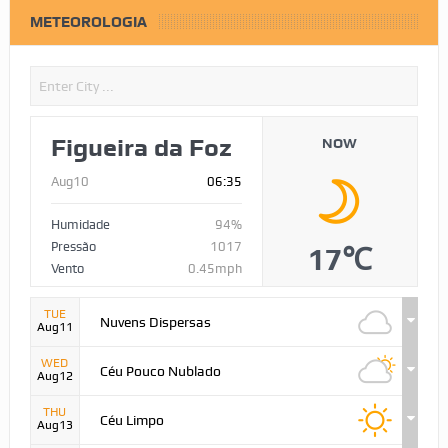
METEOROLOGIA
Figueira da Foz
NOW
Aug10
06:35
Humidade
94%
Pressão
1017
17℃
Vento
0.45mph
TUE
Nuvens Dispersas
Aug11
WED
Céu Pouco Nublado
Aug12
THU
Céu Limpo
Aug13