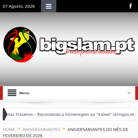
07 Agosto, 2026
Menu
seiras – Recordando a homenagem ao “4 ideal” (antigos atletas “moça
 de Lourenço Marques
HOME
ANIVERSARIANTES
ANIVERSARIANTES DO MÊS DE
FEVEREIRO DE 2026