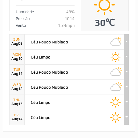
Humidade
48%
Pressão
1014
30℃
Vento
1.34mph
SUN
Céu Pouco Nublado
Aug09
MON
Céu Limpo
Aug10
TUE
Céu Pouco Nublado
Aug11
WED
Céu Pouco Nublado
Aug12
THU
Céu Limpo
Aug13
FRI
Céu Limpo
Aug14