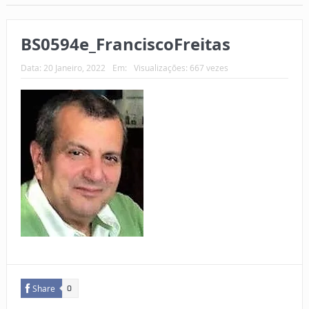
BS0594e_FranciscoFreitas
Data:
20 Janeiro, 2022
Em:
Visualizações: 667 vezes
Share
0