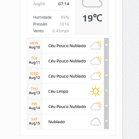
Aug09
07:14
19℃
Humidade
95%
Pressão
1016
Vento
0.45mph
MON
Céu Pouco Nublado
Aug10
TUE
Céu Pouco Nublado
Aug11
WED
Céu Pouco Nublado
Aug12
THU
Céu Limpo
Aug13
FRI
Céu Pouco Nublado
Aug14
SAT
Nublado
Aug15