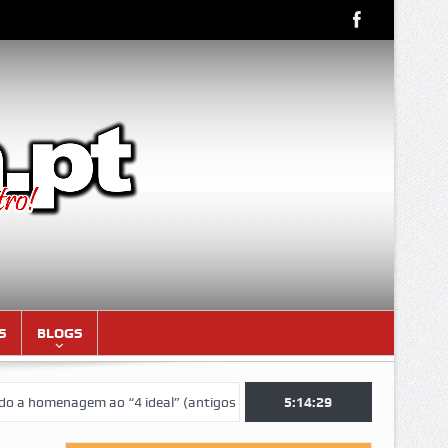
S
BLOGS
omenagem ao “4 ideal” (antigos atletas “moçambicanos” do GCF da époc
5:14:30