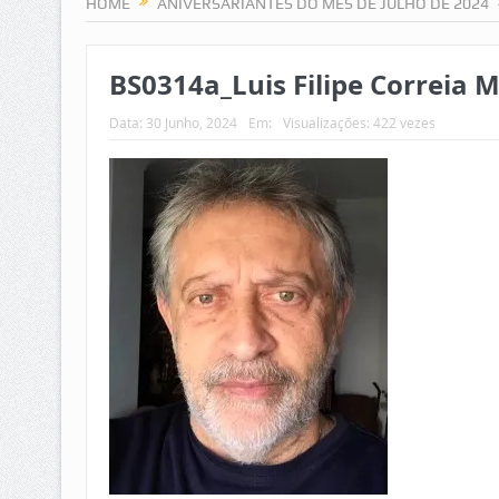
HOME
ANIVERSARIANTES DO MÊS DE JULHO DE 2024
BS0314a_Luis Filipe Correia 
Data:
30 Junho, 2024
Em:
Visualizações: 422 vezes