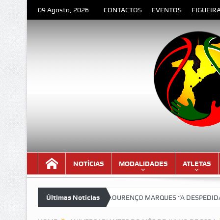
09 Agosto, 2026
CONTACTOS
EVENTOS
FIGUEIR
NOTÍCIAS
MODALIDADES
ATLETAS
a versão lindíssima!!!
Últimas Notícias
LOURENÇO MARQUES “A DESPEDIDA” – Poema