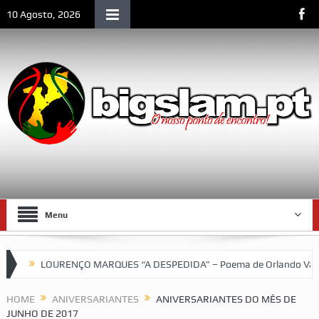
10 Agosto, 2026
Menu
RENÇO MARQUES “A DESPEDIDA” – Poema de Orlando Valente
VII 
HOME
ANIVERSARIANTES
ANIVERSARIANTES DO MÊS DE
JUNHO DE 2017