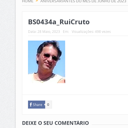
HOME
ANIVERSARIANTES DO MÊS DE JUNHO DE 2023
BS0434a_RuiCruto
Data:
28 Maio, 2023
Em:
Visualizações: 498 vezes
Share
0
DEIXE O SEU COMENTÁRIO