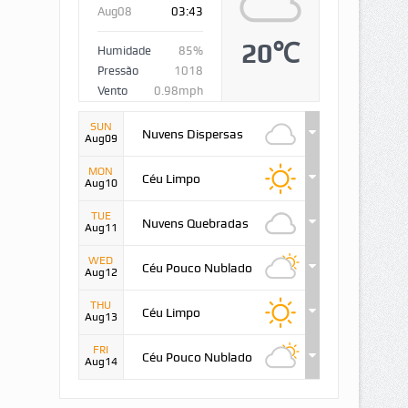
Aug08
03:43
20℃
Humidade
85%
Pressão
1018
Vento
0.98mph
SUN
Nuvens Dispersas
Aug09
MON
Céu Limpo
Aug10
TUE
Nuvens Quebradas
Aug11
WED
Céu Pouco Nublado
Aug12
THU
Céu Limpo
Aug13
FRI
Céu Pouco Nublado
Aug14