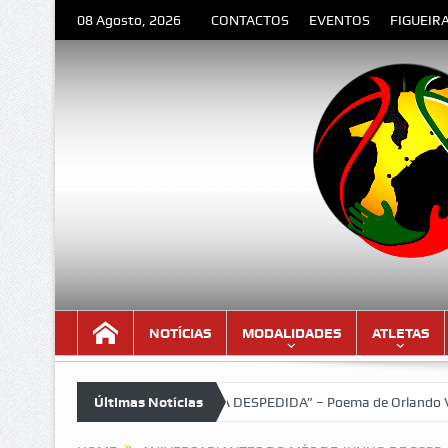
08 Agosto, 2026
CONTACTOS
EVENTOS
FIGUEIR
NOTÍCIAS
MODALIDADES
ATLETAS
LOURENÇO MARQUES “A DESPEDIDA” – Poema de Orlando Valente
Últimas Notícias