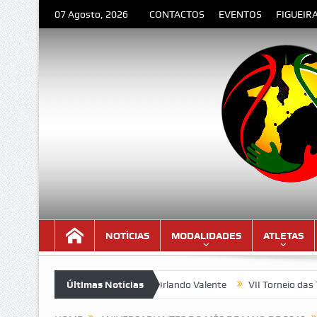
07 Agosto, 2026
CONTACTOS
EVENTOS
FIGUEIR
NOTÍCIAS
MODALIDADES
ATLETAS
ESPEDIDA” – Poema de Orlando Valente
Últimas Notícias
VII Torneio das Traseir