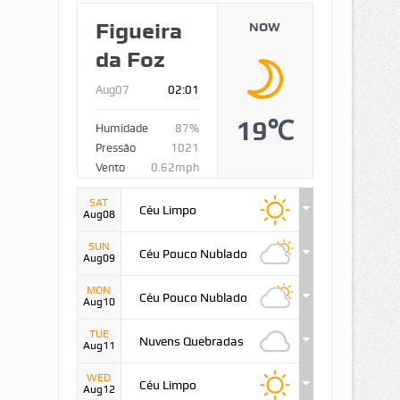
Figueira
NOW
da Foz
Aug07
02:01
19℃
Humidade
87%
Pressão
1021
Vento
0.62mph
SAT
Céu Limpo
Aug08
SUN
Céu Pouco Nublado
Aug09
MON
Céu Pouco Nublado
Aug10
TUE
Nuvens Quebradas
Aug11
WED
Céu Limpo
Aug12