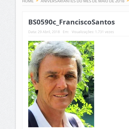
HOME
ANIVERSARIANTES DO MÊS DE MAIO DE 2018
BS0590c_FranciscoSantos
Data:
29 Abril, 2018
Em:
Visualizações: 1.731 vezes