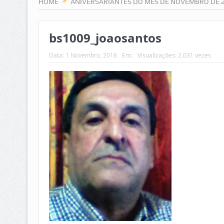
HOME
ANIVERSARIANTES DO MÊS DE NOVEMBRO DE 
bs1009_joaosantos
Data:
1 Novembro, 2016
Em:
Visualizações: 2.031 vezes