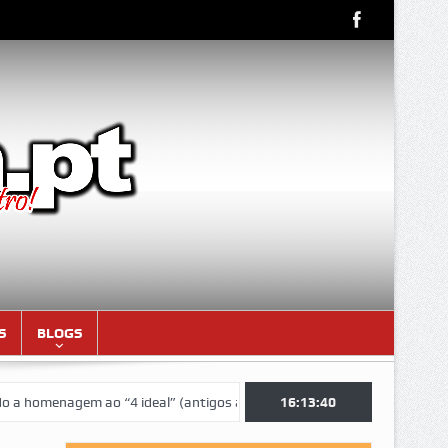
S
BLOGS
menagem ao “4 ideal” (antigos atletas “moçambicanos” do GCF da época
16:13:41