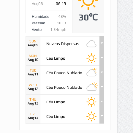
Aug08
06:13
30℃
Humidade
48%
Pressão
1013
Vento
1.34mph
SUN
Nuvens Dispersas
Aug09
MON
Céu Limpo
Aug10
TUE
Céu Pouco Nublado
Aug11
WED
Céu Pouco Nublado
Aug12
THU
Céu Limpo
Aug13
FRI
Céu Limpo
Aug14