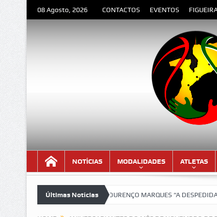
08 Agosto, 2026
CONTACTOS
EVENTOS
FIGUEIR
NOTÍCIAS
MODALIDADES
ATLETAS
 versão lindíssima!!!
Últimas Notícias
LOURENÇO MARQUES “A DESPEDIDA” – Poema 