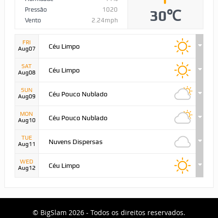
Pressão
1020
30℃
Vento
2.24mph
FRI
Céu Limpo
Aug07
SAT
Céu Limpo
Aug08
SUN
Céu Pouco Nublado
Aug09
MON
Céu Pouco Nublado
Aug10
TUE
Nuvens Dispersas
Aug11
WED
Céu Limpo
Aug12
© BigSlam 2026 - Todos os direitos reservados.