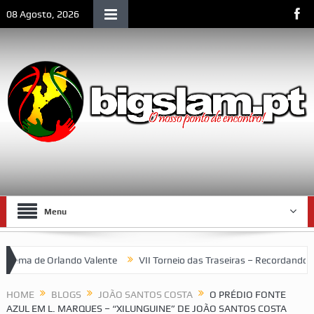
08 Agosto, 2026
Menu
alente
VII Torneio das Traseiras – Recordando a homenagem ao “4 
HOME
BLOGS
JOÃO SANTOS COSTA
O PRÉDIO FONTE
AZUL EM L. MARQUES – “XILUNGUINE” DE JOÃO SANTOS COSTA