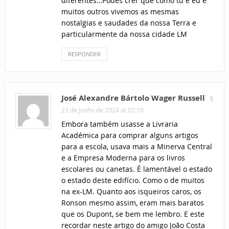
diferentes…Podes crer que como tu e eu e
muitos outros vivemos as mesmas
nostalgias e saudades da nossa Terra e
particularmente da nossa cidade LM
RESPONDER
José Alexandre Bártolo Wager Russell
5
23 de Junho de 2024 at 02:10
Embora também usasse a Livraria
Académica para comprar alguns artigos
para a escola, usava mais a Minerva Central
e a Empresa Moderna para os livros
escolares ou canetas. É lamentável o estado
o estado deste edifício. Como o de muitos
na ex-LM. Quanto aos isqueiros caros, os
Ronson mesmo assim, eram mais baratos
que os Dupont, se bem me lembro. E este
recordar neste artigo do amigo João Costa