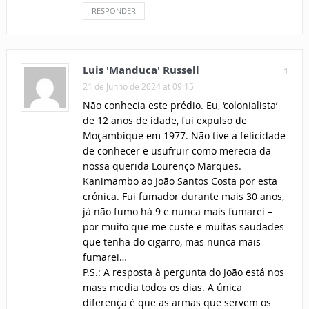
RESPONDER
Luis 'Manduca' Russell
1
21 de Junho de 2024 at 09:15
Não conhecia este prédio. Eu, ‘colonialista’
de 12 anos de idade, fui expulso de
Moçambique em 1977. Não tive a felicidade
de conhecer e usufruir como merecia da
nossa querida Lourenço Marques.
Kanimambo ao João Santos Costa por esta
crónica. Fui fumador durante mais 30 anos,
já não fumo há 9 e nunca mais fumarei –
por muito que me custe e muitas saudades
que tenha do cigarro, mas nunca mais
fumarei…
P.S.: A resposta à pergunta do João está nos
mass media todos os dias. A única
diferença é que as armas que servem os