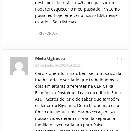
destruido de tristesa..49 anos passaram.
Poderei esquecer o meu passado ????Como
posso eu hoje ler e ver o nosso L.M. nesse
estado …So triistesas…
RESPONDER
Melo Ughetto
6.1
24 de Junho de 2024 at 23:27
Caro e querido irmão, bem sei um pouco da
tua história, é verdade que trabalhamos os
dois em alturas diferentes na CEP Caixa
Económica Postalque ficava no edificio Fonte
Azul. Gostei de ler e de saber que também
és leitor do Bigslam.. Deixa lá que não és o
único que sente uma dor no coração…As
nossas vidas deram uma volta separou a
família e levou cada um para Países