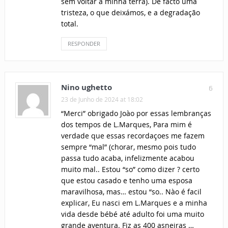
sem voltar à minha terra). De facto uma
tristeza, o que deixámos, e a degradação
total.
RESPONDER
Nino ughetto
6
23 de Junho de 2024 at 18:02
“Merci” obrigado Joào por essas lembranças
dos tempos de L.Marques, Para mim é
verdade que essas recordaçoes me fazem
sempre “mal” (chorar, mesmo pois tudo
passa tudo acaba, infelizmente acabou
muito mal.. Estou “so” como dizer ? certo
que estou casado e tenho uma esposa
maravilhosa, mas… estou “so.. Nào é facil
explicar, Eu nasci em L.Marques e a minha
vida desde bébé até adulto foi uma muito
grande aventura. Fiz as 400 asneiras …