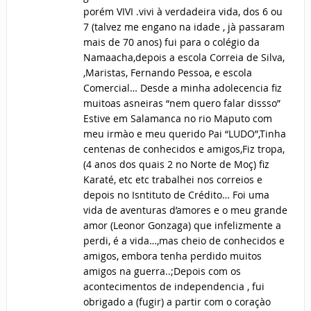
porém VIVI .vivi à verdadeira vida, dos 6 ou
7 (talvez me engano na idade , jà passaram
mais de 70 anos) fui para o colégio da
Namaacha,depois a escola Correia de Silva,
,Maristas, Fernando Pessoa, e escola
Comercial… Desde a minha adolecencia fiz
muitoas asneiras “nem quero falar dissso”
Estive em Salamanca no rio Maputo com
meu irmào e meu querido Pai “LUDO”,Tinha
centenas de conhecidos e amigos,Fiz tropa,
(4 anos dos quais 2 no Norte de Moç) fiz
Karaté, etc etc trabalhei nos correios e
depois no Isntituto de Crédito… Foi uma
vida de aventuras d’amores e o meu grande
amor (Leonor Gonzaga) que infelizmente a
perdi, é a vida…,mas cheio de conhecidos e
amigos, embora tenha perdido muitos
amigos na guerra..;Depois com os
acontecimentos de independencia , fui
obrigado a (fugir) a partir com o coraçào