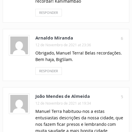
recordar! Kanimambão
RESPONDER
Arnaldo Miranda
6
12 de Novembro de 2021 at 23:36
Obrigado, Manuel Terra! Belas recordações.
Bem haja, BigSlam.
RESPONDER
João Mendes de Almeida
5
12 de Novembro de 2021 at 19:34
Manuel Terra habituou-nos a estas
entusiastas descrições da nossa cidade, que
nos fazem ficar presos e lembrando com
muita saudade a mais bonita cidade