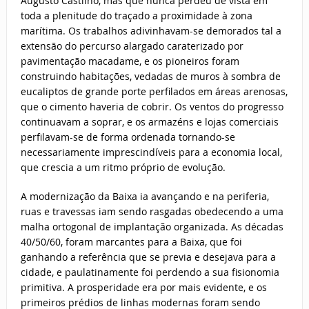
Augusto Castilho, mas que nunca perdeu de vista em
toda a plenitude do traçado a proximidade à zona
marítima. Os trabalhos adivinhavam-se demorados tal a
extensão do percurso alargado caraterizado por
pavimentação macadame, e os pioneiros foram
construindo habitações, vedadas de muros à sombra de
eucaliptos de grande porte perfilados em áreas arenosas,
que o cimento haveria de cobrir. Os ventos do progresso
continuavam a soprar, e os armazéns e lojas comerciais
perfilavam-se de forma ordenada tornando-se
necessariamente imprescindíveis para a economia local,
que crescia a um ritmo próprio de evolução.
A modernização da Baixa ia avançando e na periferia,
ruas e travessas iam sendo rasgadas obedecendo a uma
malha ortogonal de implantação organizada. As décadas
40/50/60, foram marcantes para a Baixa, que foi
ganhando a referência que se previa e desejava para a
cidade, e paulatinamente foi perdendo a sua fisionomia
primitiva. A prosperidade era por mais evidente, e os
primeiros prédios de linhas modernas foram sendo