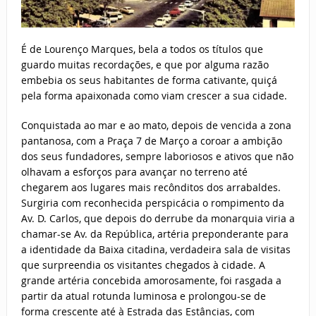
É de Lourenço Marques, bela a todos os títulos que
guardo muitas recordações, e que por alguma razão
embebia os seus habitantes de forma cativante, quiçá
pela forma apaixonada como viam crescer a sua cidade.
Conquistada ao mar e ao mato, depois de vencida a zona
pantanosa, com a Praça 7 de Março a coroar a ambição
dos seus fundadores, sempre laboriosos e ativos que não
olhavam a esforços para avançar no terreno até
chegarem aos lugares mais recônditos dos arrabaldes.
Surgiria com reconhecida perspicácia o rompimento da
Av. D. Carlos, que depois do derrube da monarquia viria a
chamar-se Av. da República, artéria preponderante para
a identidade da Baixa citadina, verdadeira sala de visitas
que surpreendia os visitantes chegados à cidade. A
grande artéria concebida amorosamente, foi rasgada a
partir da atual rotunda luminosa e prolongou-se de
forma crescente até à Estrada das Estâncias, com