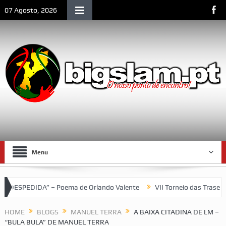
07 Agosto, 2026
Menu
a de Orlando Valente
VII Torneio das Traseiras – Recordando a 
HOME
BLOGS
MANUEL TERRA
A BAIXA CITADINA DE LM –
“BULA BULA” DE MANUEL TERRA