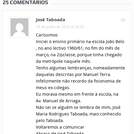
25 COMENTÁRIOS
José Taboada
19
14 de Junho de 2022 at 16:50
Caríssimos
Iniciei o ensino primário na escola João Belo
, no ano lectivo 1960/61, no fim do mês de
março, na 2◎classe, porque tinha chegado
da metrópole naquele mês.
Tenho algumas lembranças, nomeadamente
daquelas descritas por Manuel Terra.
Infelizmente não recordo da fisionomia de
meus ex-colegas.
Eu morava mesmo em frente à escola, na
Av. Manuel de Arriaga.
Não sei se alguém se lembra de mim, José
Maria Rodrigues Taboada, mais conhecido
pelo Taboada.
Voltaremos a comunicar
Abraço de José Taboada