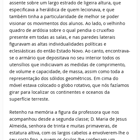
assente sobre um largo estrado de ligeira altura, que
especificava a heráldica de quem lecionava, e que
também tinha a particularidade de melhor se poder
visionar os movimentos dos alunos. Ao lado, o velhinho
quadro de ardósia sobre o qual pendia o cruxifixo
presente em todas as salas, e nas paredes laterais
figuravam as altas individualidades políticas e
eclesiásticas do então Estado Novo. Ao canto, encontrava-
se o armário que depositava no seu interior todos os
utensílios que indiciavam as medidas de comprimento,
de volume e capacidade, de massa, assim como toda a
representação dos sólidos geométricos. Em cima do
móvel estava colocado o globo rotativo, que nós fazíamos
girar para localizar os continentes e oceanos da
superfície terreste.
Retenho na memória a figura da professora que nos
acompanhou desde a segunda classe; D. Maria de Jesus
Almeida, senhora de trinta e muitas primaveras, de
estatura altiva, com os largos cabelos a envolverem-lhe o
seu rosto fino, a quem os óculos lhe conferiam um