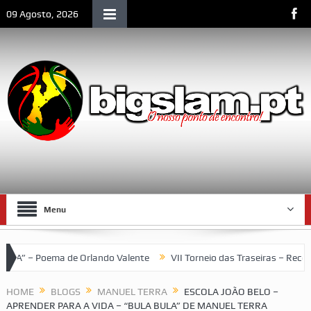
09 Agosto, 2026
Menu
ndo Valente
VII Torneio das Traseiras – Recordando a homenagem a
HOME
BLOGS
MANUEL TERRA
ESCOLA JOÃO BELO –
APRENDER PARA A VIDA – “BULA BULA” DE MANUEL TERRA