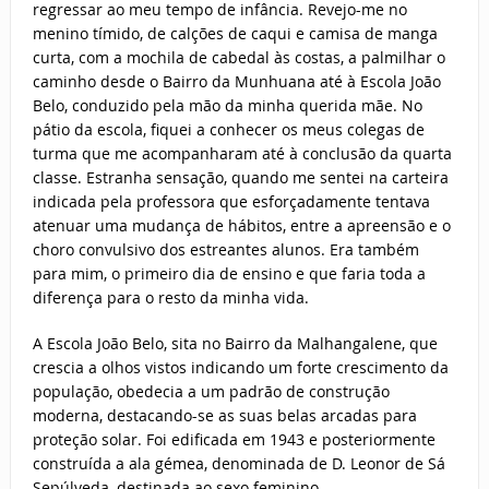
regressar ao meu tempo de infância. Revejo-me no
menino tímido, de calções de caqui e camisa de manga
curta, com a mochila de cabedal às costas, a palmilhar o
caminho desde o Bairro da Munhuana até à Escola João
Belo, conduzido pela mão da minha querida mãe. No
pátio da escola, fiquei a conhecer os meus colegas de
turma que me acompanharam até à conclusão da quarta
classe. Estranha sensação, quando me sentei na carteira
indicada pela professora que esforçadamente tentava
atenuar uma mudança de hábitos, entre a apreensão e o
choro convulsivo dos estreantes alunos. Era também
para mim, o primeiro dia de ensino e que faria toda a
diferença para o resto da minha vida.
A Escola João Belo, sita no Bairro da Malhangalene, que
crescia a olhos vistos indicando um forte crescimento da
população, obedecia a um padrão de construção
moderna, destacando-se as suas belas arcadas para
proteção solar. Foi edificada em 1943 e posteriormente
construída a ala gémea, denominada de D. Leonor de Sá
Sepúlveda, destinada ao sexo feminino.