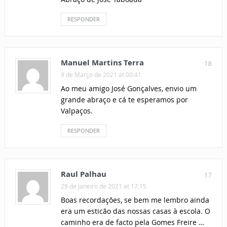
RESPONDER
Manuel Martins Terra
18
9 de Março de 2021 at 00:41
Ao meu amigo José Gonçalves, envio um
grande abraço e cá te esperamos por
Valpaços.
RESPONDER
Raul Palhau
17
29 de Janeiro de 2021 at 17:15
Boas recordações, se bem me lembro ainda
era um esticão das nossas casas à escola. O
caminho era de facto pela Gomes Freire …