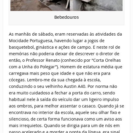
Bebedouros
As manhãs de sábado, eram reservadas às atividades da
Mocidade Portuguesa, havendo lugar a jogos de
basquetebol, ginástica e ações de campo. E neste rol de
memórias não poderia deixar de descrever o diretor de
então, o Professor Renato (conhecido por “Corta Orelhas
com a Unha do Polegar”). Homem de estatura média que
carregava mais peso que idade e que não era para
cócegas. Lembro-me da sua chegada à escola,
conduzindo o seu velhinho Austin A40. Por norma não
era muito cuidadoso a fechar a porta do carro, sendo
habitual nele à saída do veículo dar um ligeiro impulso
aos ombros, para melhor assentar o casaco. Quando já se
encontrava no interior da escola, aquele seu olhar fixo e
silencioso, de certa forma funcionava como um aviso aos
mais irrequietos. Quando se dirigia para um de nós em
passo acelerado e a morder a ponta da língua, era sinal