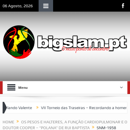
06 Agosto, 2026
Menu
ando Valente
VII Torneio das Traseiras – Recordando a homenagem
m espaço emblemático da vida social de Lourenço Marques
HOME
OS PESOS E HALTERES, A FUNÇÃO CARDIOPULMONAR E O
DOUTOR COOPER – “POLANA” DE RUI BAPTISTA
SNM-1958