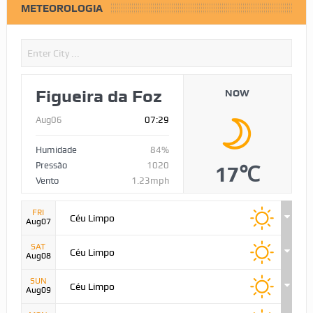
METEOROLOGIA
Figueira da Foz
NOW
Aug06
07:29
Humidade
84%
Pressão
1020
17℃
Vento
1.23mph
FRI
Céu Limpo
Aug07
SAT
Céu Limpo
Aug08
SUN
Céu Limpo
Aug09