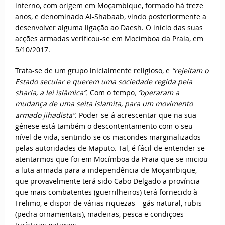
interno, com origem em Moçambique, formado há treze
anos, e denominado Al-Shabaab, vindo posteriormente a
desenvolver alguma ligação ao Daesh. O início das suas
acções armadas verificou-se em Mocímboa da Praia, em
5/10/2017.
Trata-se de um grupo inicialmente religioso, e
“rejeitam o
Estado secular e querem uma sociedade regida pela
sharia, a lei islâmica”.
Com o tempo
, “operaram a
mudança de uma seita islamita, para um movimento
armado jihadista”.
Poder-se-á acrescentar que na sua
génese está também o descontentamento com o seu
nível de vida, sentindo-se os macondes marginalizados
pelas autoridades de Maputo. Tal, é fácil de entender se
atentarmos que foi em Mocímboa da Praia que se iniciou
a luta armada para a independência de Moçambique,
que provavelmente terá sido Cabo Delgado a província
que mais combatentes (guerrilheiros) terá fornecido à
Frelimo, e dispor de várias riquezas – gás natural, rubis
(pedra ornamentais), madeiras, pesca e condições