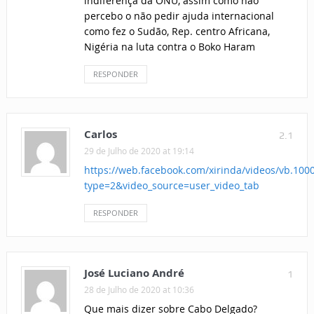
indiferença da ONU, assim como não
percebo o não pedir ajuda internacional
como fez o Sudão, Rep. centro Africana,
Nigéria na luta contra o Boko Haram
RESPONDER
Carlos
2.1
29 de Julho de 2020 at 19:14
https://web.facebook.com/xirinda/videos/vb.1
type=2&video_source=user_video_tab
RESPONDER
José Luciano André
1
28 de Julho de 2020 at 10:36
Que mais dizer sobre Cabo Delgado?