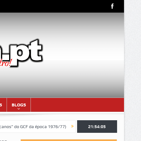
S
BLOGS
 da época 1976/77)
Aniversariantes do mês de AGOSTO de 2026
21:54:07