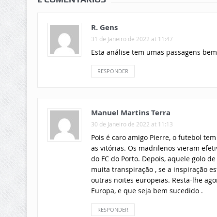
R. Gens
31 de Janeiro de 2022 at 11:47
Esta análise tem umas passagens bem f
RESPONDER
Manuel Martins Terra
30 de Janeiro de 2022 at 11:13
Pois é caro amigo Pierre, o futebol tem
as vitórias. Os madrilenos vieram efe
do FC do Porto. Depois, aquele golo d
muita transpiração , se a inspiração es
outras noites europeias. Resta-lhe ago
Europa, e que seja bem sucedido .
RESPONDER