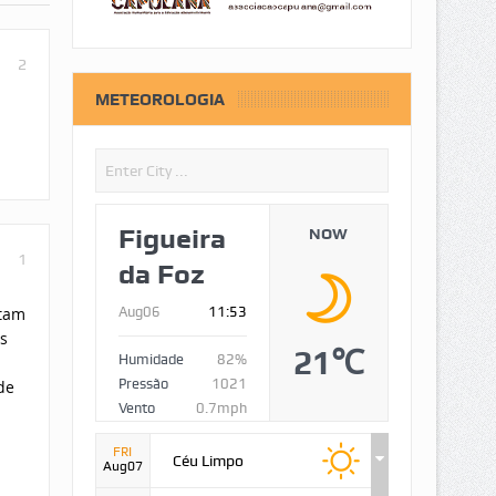
2
METEOROLOGIA
Figueira
NOW
1
da Foz
ltam
Aug06
11:53
s
21℃
Humidade
82%
Pressão
1021
de
Vento
0.7mph
a
FRI
Céu Limpo
Aug07