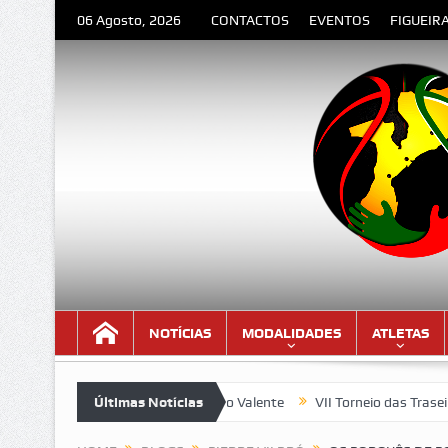
06 Agosto, 2026
CONTACTOS
EVENTOS
FIGUEIR
NOTÍCIAS
MODALIDADES
ATLETAS
– Poema de Orlando Valente
Últimas Notícias
VII Torneio das Traseiras – Record