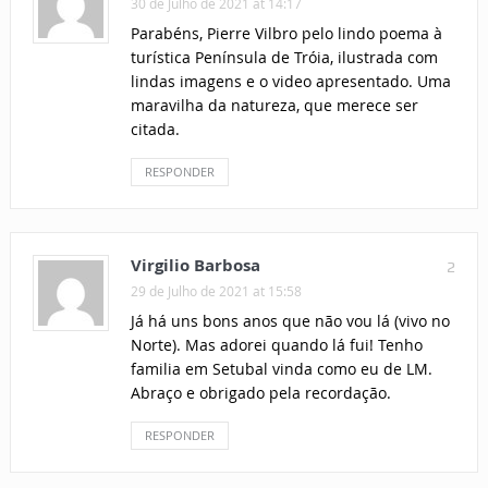
30 de Julho de 2021 at 14:17
Parabéns, Pierre Vilbro pelo lindo poema à
turística Península de Tróia, ilustrada com
lindas imagens e o video apresentado. Uma
maravilha da natureza, que merece ser
citada.
RESPONDER
Virgilio Barbosa
2
29 de Julho de 2021 at 15:58
Já há uns bons anos que não vou lá (vivo no
Norte). Mas adorei quando lá fui! Tenho
familia em Setubal vinda como eu de LM.
Abraço e obrigado pela recordação.
RESPONDER