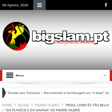
06 Agosto, 2026
Menu
o das Traseiras – Recordando a homenagem ao “4 ideal” (antigos atlet
a social de Lourenço Marques
HOME
BLOGS
PIERRE VILBRÓ
TROIA, COMO ÉS TÃO BELA!
– “DA PLANÍCIE E DA SAVANA” DE PIERRE VILBRÓ