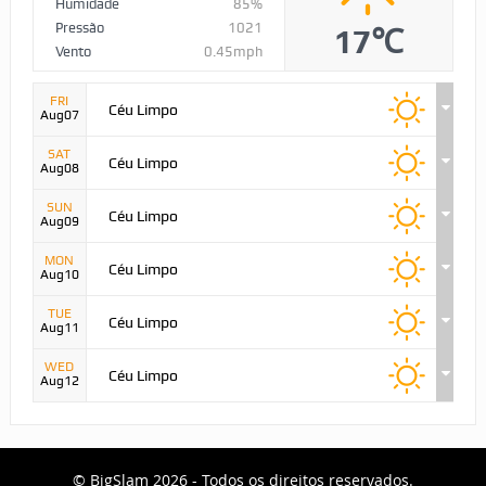
Humidade
85%
Pressão
1021
17℃
Vento
0.45mph
FRI
Céu Limpo
Aug07
SAT
Céu Limpo
Aug08
SUN
Céu Limpo
Aug09
MON
Céu Limpo
Aug10
TUE
Céu Limpo
Aug11
WED
Céu Limpo
Aug12
© BigSlam 2026 - Todos os direitos reservados.