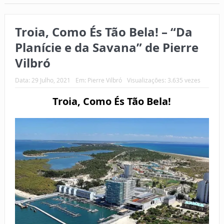
Troia, Como És Tão Bela! – “Da
Planície e da Savana” de Pierre
Vilbró
Data:
29 Julho, 2021
Em:
Pierre Vilbró
Visualizações: 3.635 vezes
Troia, Como És Tão Bela!