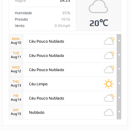
Aug09
04:23
Humidade
95%
Pressão
1016
20℃
Vento
0.45mph
MON
Céu Pouco Nublado
Aug10
TUE
Céu Pouco Nublado
Aug11
WED
Céu Pouco Nublado
Aug12
THU
Céu Limpo
Aug13
FRI
Céu Pouco Nublado
Aug14
SAT
Nublado
Aug15