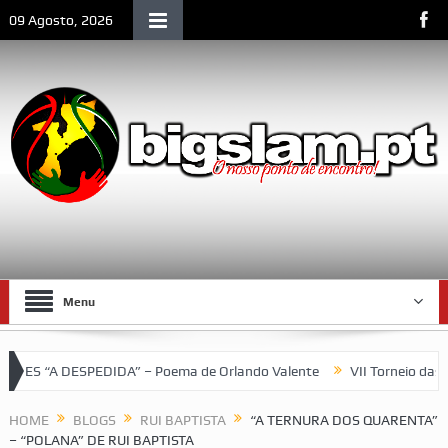
09 Agosto, 2026
Menu
 DESPEDIDA” – Poema de Orlando Valente
VII Torneio das Trasei
 Moçambique
HOME
BLOGS
RUI BAPTISTA
“A TERNURA DOS QUARENTA”
– “POLANA” DE RUI BAPTISTA