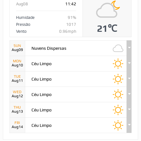
Aug08
11:42
Humidade
91%
Pressão
1017
21℃
Vento
0.96mph
SUN
Nuvens Dispersas
Aug09
MON
Céu Limpo
Aug10
TUE
Céu Limpo
Aug11
WED
Céu Limpo
Aug12
THU
Céu Limpo
Aug13
FRI
Céu Limpo
Aug14