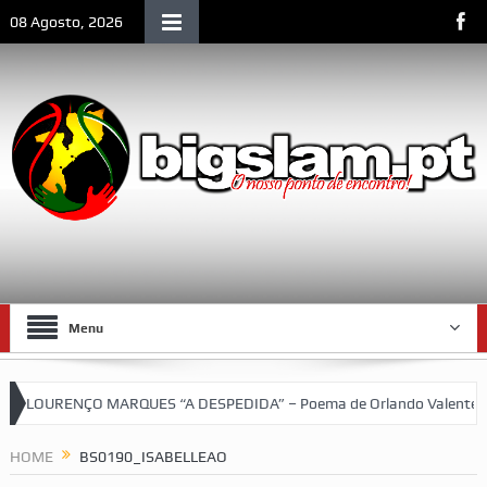
08 Agosto, 2026
Menu
LOURENÇO MARQUES “A DESPEDIDA” – Poema de Orlando Valente
squetebol do SCLM e de Moçambique
HOME
BS0190_ISABELLEAO