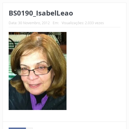
BS0190_IsabelLeao
Data:
30 Novembro, 2012
Em:
Visualizações: 2.033 vezes