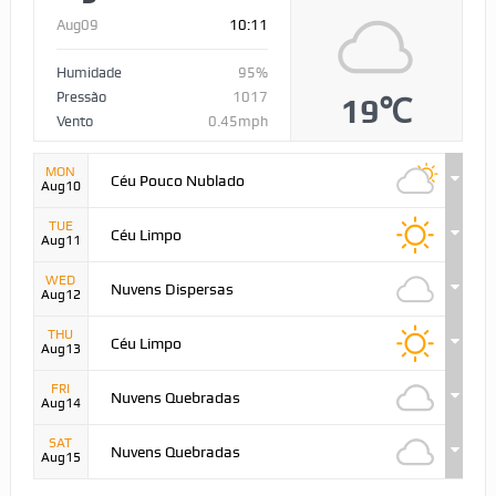
Aug09
10:11
Humidade
95%
Pressão
1017
19℃
Vento
0.45mph
MON
Céu Pouco Nublado
Aug10
TUE
Céu Limpo
Aug11
WED
Nuvens Dispersas
Aug12
THU
Céu Limpo
Aug13
FRI
Nuvens Quebradas
Aug14
SAT
Nuvens Quebradas
Aug15