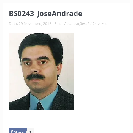
BS0243_JoseAndrade
Data:
29 Novembro, 2012
Em:
Visualizações: 2.424 vezes
Share
0