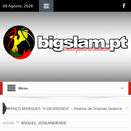
09 Agosto, 2026
Menu
RENÇO MARQUES “A DESPEDIDA” – Poema de Orlando Valente
VII
etebol do SCLM e de Moçambique
HOME
BS0243_JOSEANDRADE