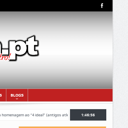
S
BLOGS
agem ao “4 ideal” (antigos atletas “moçambicanos” do GCF da época 1
1:46:56