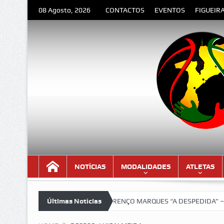
08 Agosto, 2026
CONTACTOS
EVENTOS
FIGUEIR
NOTÍCIAS
MODALIDADES
ATLETAS
ersão lindíssima!!!
Últimas Notícias
LOURENÇO MARQUES “A DESPEDIDA” – Poema de