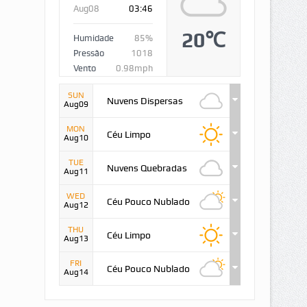
Aug08
03:46
20℃
Humidade
85%
Pressão
1018
Vento
0.98mph
SUN
Nuvens Dispersas
Aug09
MON
Céu Limpo
Aug10
TUE
Nuvens Quebradas
Aug11
WED
Céu Pouco Nublado
Aug12
THU
Céu Limpo
Aug13
FRI
Céu Pouco Nublado
Aug14