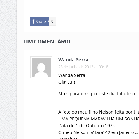
Share
0
UM COMENTÁRIO
Wanda Serra
28 de Junho de 2013 at 00:18
Wanda Serra
Ola’ Luis
Mtos parabens por este dia fabuloso —
==============================
A foto do meu filho Nelson feita por t
UMA PEQUENA MARAVILHA UM SONHO
Data de 1 de Outubro 1975 ==
O meu Nelson ja’ fara’ 42 em Janeiro 