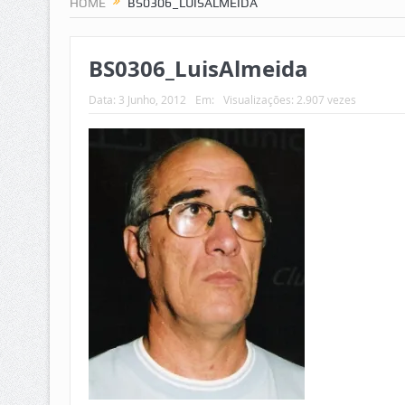
HOME
BS0306_LUISALMEIDA
BS0306_LuisAlmeida
Data:
3 Junho, 2012
Em:
Visualizações: 2.907 vezes