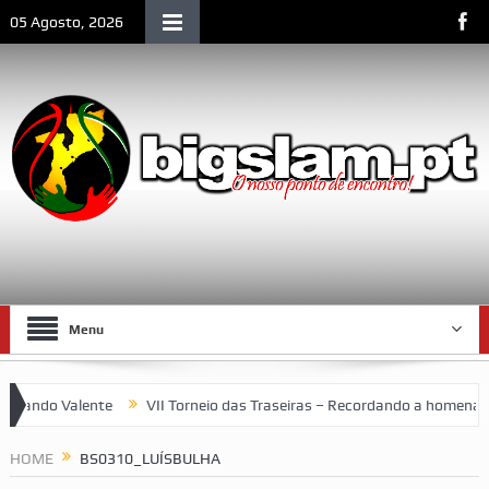
05 Agosto, 2026
Menu
ndo Valente
VII Torneio das Traseiras – Recordando a homenagem 
 espaço emblemático da vida social de Lourenço Marques
HOME
BS0310_LUÍSBULHA