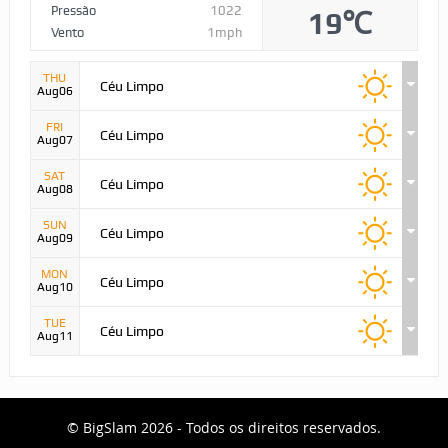
Pressão
1022
19℃
Vento
1mph
THU
Céu Limpo
Aug06
FRI
Céu Limpo
Aug07
SAT
Céu Limpo
Aug08
SUN
Céu Limpo
Aug09
MON
Céu Limpo
Aug10
TUE
Céu Limpo
Aug11
© BigSlam 2026 - Todos os direitos reservados.