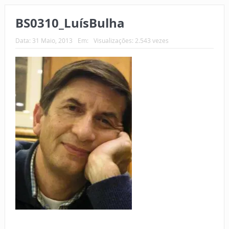
BS0310_LuísBulha
Data:
31 Maio, 2013
Em:
Visualizações: 2.543 vezes