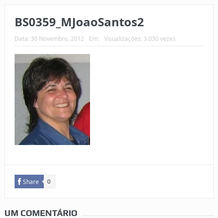
BS0359_MJoaoSantos2
Data:
30 Novembro, 2012
Em:
Visualizações: 3.030 vezes
Share
0
UM COMENTÁRIO