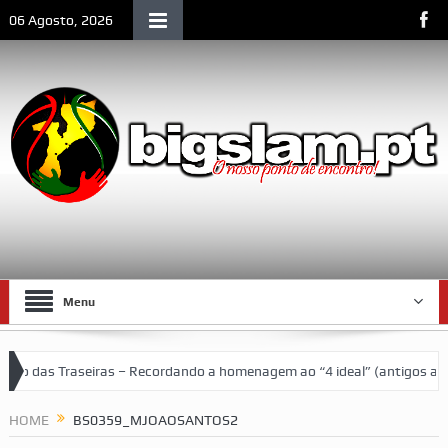
06 Agosto, 2026
Menu
io das Traseiras – Recordando a homenagem ao “4 ideal” (antigos atle
da social de Lourenço Marques
HOME
BS0359_MJOAOSANTOS2