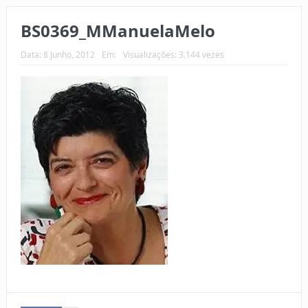
BS0369_MManuelaMelo
Data:
8 Junho, 2012
Em:
Visualizações: 3.144 vezes