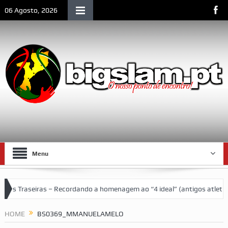
06 Agosto, 2026
Menu
das Traseiras – Recordando a homenagem ao “4 ideal” (antigos atletas
social de Lourenço Marques
HOME
BS0369_MMANUELAMELO