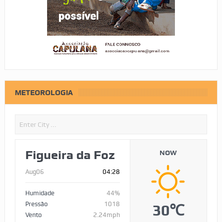
METEOROLOGIA
Figueira da Foz
NOW
Aug06
04:28
Humidade
44%
Pressão
1018
30℃
Vento
2.24mph