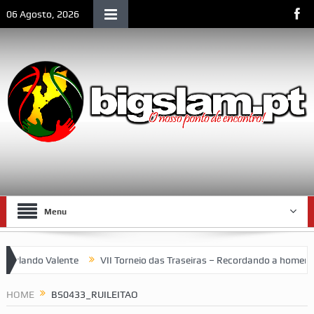
06 Agosto, 2026
Menu
ando Valente
VII Torneio das Traseiras – Recordando a homenagem
um espaço emblemático da vida social de Lourenço Marques
HOME
BS0433_RUILEITAO