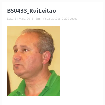
BS0433_RuiLeitao
Data:
31 Maio, 2013
Em:
Visualizações: 2.229 vezes