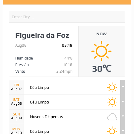
Figueira da Foz
NOW
Aug06
03:49
Humidade
44%
Pressão
1018
30℃
Vento
2.24mph
FRI
Céu Limpo
Aug07
SAT
Céu Limpo
Aug08
SUN
Nuvens Dispersas
Aug09
MON
Céu Limpo
Aug10