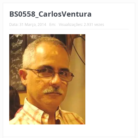
BS0558_CarlosVentura
Data:
31 Março, 2014
Em:
Visualizações: 2.931 vezes