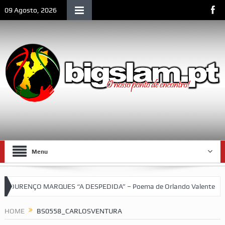
09 Agosto, 2026
Menu
OURENÇO MARQUES “A DESPEDIDA” – Poema de Orlando Valente
VI
uetebol do SCLM e de Moçambique
HOME
BS0558_CARLOSVENTURA