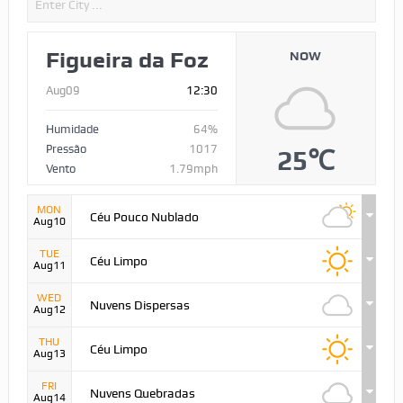
Figueira da Foz
NOW
Aug09
12:30
Humidade
64%
Pressão
1017
25℃
Vento
1.79mph
MON
Céu Pouco Nublado
Aug10
TUE
Céu Limpo
Aug11
WED
Nuvens Dispersas
Aug12
THU
Céu Limpo
Aug13
FRI
Nuvens Quebradas
Aug14