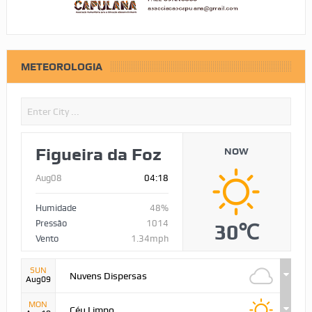
METEOROLOGIA
Figueira da Foz
NOW
Aug08
04:18
Humidade
48%
Pressão
1014
30℃
Vento
1.34mph
SUN
Nuvens Dispersas
Aug09
MON
Céu Limpo