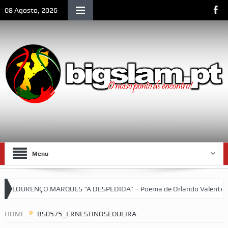
08 Agosto, 2026
Menu
LOURENÇO MARQUES “A DESPEDIDA” – Poema de Orlando Valente
squetebol do SCLM e de Moçambique
HOME
BS0575_ERNESTINOSEQUEIRA