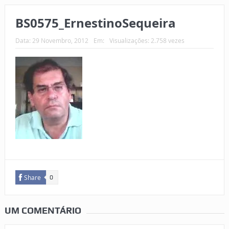
BS0575_ErnestinoSequeira
Data:
29 Novembro, 2012
Em:
Visualizações: 2.758 vezes
Share
0
UM COMENTÁRIO