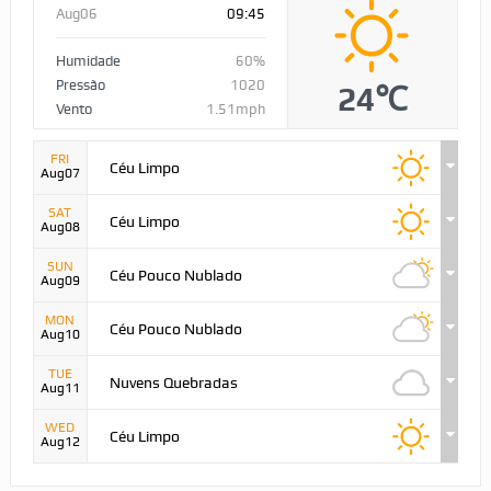
Aug06
09:45
Humidade
60%
Pressão
1020
24℃
Vento
1.51mph
FRI
Céu Limpo
Aug07
SAT
Céu Limpo
Aug08
SUN
Céu Pouco Nublado
Aug09
MON
Céu Pouco Nublado
Aug10
TUE
Nuvens Quebradas
Aug11
WED
Céu Limpo
Aug12