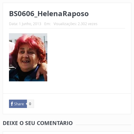
BS0606_HelenaRaposo
Data:
1 Junho, 2013
Em:
Visualizações: 2.302 vezes
Share
0
DEIXE O SEU COMENTÁRIO