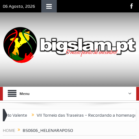
06 Agosto, 2026
Menu
o Valente
VII Torneio das Traseiras – Recordando a homenagem ao
spaço emblemático da vida social de Lourenço Marques
HOME
BS0606_HELENARAPOSO