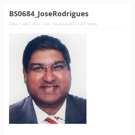
BS0684_JoseRodrigues
Data:
1 Julho, 2012
Em:
Visualizações: 2.301 vezes