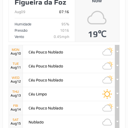
Figueira da Foz
NOW
Aug09
07:16
Humidade
95%
Pressão
1016
19℃
Vento
0.45mph
MON
Céu Pouco Nublado
Aug10
TUE
Céu Pouco Nublado
Aug11
WED
Céu Pouco Nublado
Aug12
THU
Céu Limpo
Aug13
FRI
Céu Pouco Nublado
Aug14
SAT
Nublado
Aug15