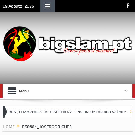
09 Agosto, 2026
Menu
RENÇO MARQUES “A DESPEDIDA” – Poema de Orlando Valente
VII
etebol do SCLM e de Moçambique
HOME
BS0684_JOSERODRIGUES