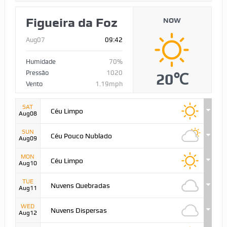
Figueira da Foz
NOW
Aug07
09:42
Humidade
70%
Pressão
1020
20℃
Vento
1.19mph
SAT
Céu Limpo
Aug08
SUN
Céu Pouco Nublado
Aug09
MON
Céu Limpo
Aug10
TUE
Nuvens Quebradas
Aug11
WED
Nuvens Dispersas
Aug12