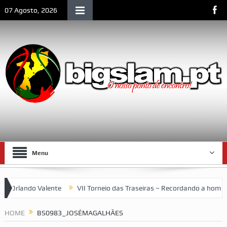
07 Agosto, 2026
Menu
rlando Valente
VII Torneio das Traseiras – Recordando a homenag
 um espaço emblemático da vida social de Lourenço Marques
HOME
BS0983_JOSÉMAGALHÃES