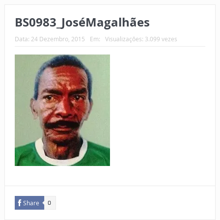
BS0983_JoséMagalhães
Data:
24 Dezembro, 2015
Em:
Visualizações: 3.099 vezes
Share
0