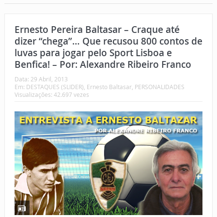
Ernesto Pereira Baltasar – Craque até
dizer “chega”… Que recusou 800 contos de
luvas para jogar pelo Sport Lisboa e
Benfica! – Por: Alexandre Ribeiro Franco
Data:
29 Abril, 2013
Em:
DESTAQUES (SLIDER)
,
Ernesto Baltasar
,
PERSONALIDADES
Visualizações: 42.697 vezes