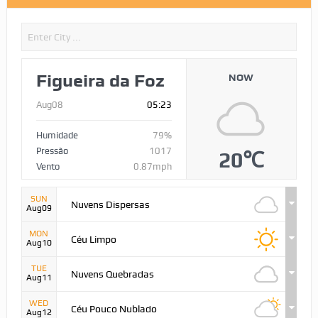
Figueira da Foz
NOW
Aug08
05:23
Humidade
79%
Pressão
1017
20℃
Vento
0.87mph
SUN
Nuvens Dispersas
Aug09
MON
Céu Limpo
Aug10
TUE
Nuvens Quebradas
Aug11
WED
Céu Pouco Nublado
Aug12