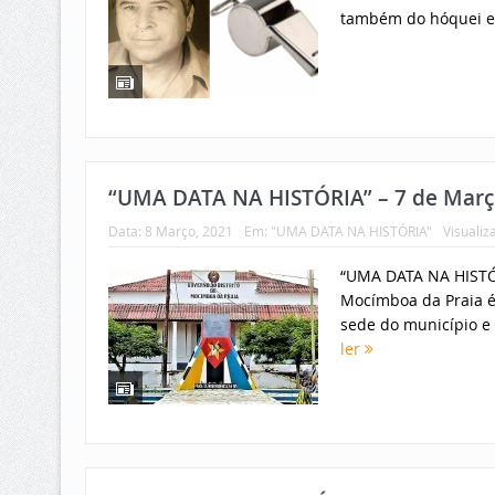
também do hóquei em 
“UMA DATA NA HISTÓRIA” – 7 de Març
Data:
8 Março, 2021
Em:
"UMA DATA NA HISTÓRIA"
Visualiz
“UMA DATA NA HISTÓ
Mocímboa da Praia é
sede do município e 
ler