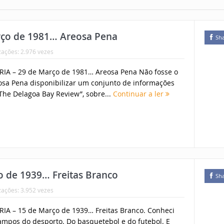
ço de 1981… Areosa Pena
Sh
zações: 2.976 vezes
IA – 29 de Março de 1981… Areosa Pena Não fosse o
eosa Pena disponibilizar um conjunto de informações
The Delagoa Bay Review”, sobre...
Continuar a ler
 de 1939… Freitas Branco
Sh
zações: 3.952 vezes
A – 15 de Março de 1939… Freitas Branco. Conheci
ampos do desporto. Do basquetebol e do futebol. E