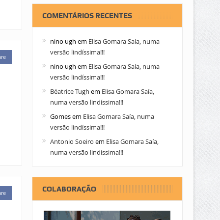
COMENTÁRIOS RECENTES
nino ugh
em
Elisa Gomara Saía, numa
versão lindíssima!!!
are
nino ugh
em
Elisa Gomara Saía, numa
versão lindíssima!!!
Béatrice Tugh
em
Elisa Gomara Saía,
numa versão lindíssima!!!
Gomes
em
Elisa Gomara Saía, numa
versão lindíssima!!!
Antonio Soeiro
em
Elisa Gomara Saía,
numa versão lindíssima!!!
COLABORAÇÃO
are