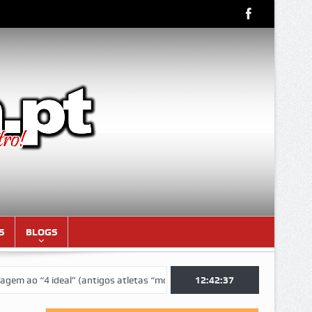
S
BLOGS
“4 ideal” (antigos atletas “moçambicanos” do GCF da época 1976/77)
12:42:38