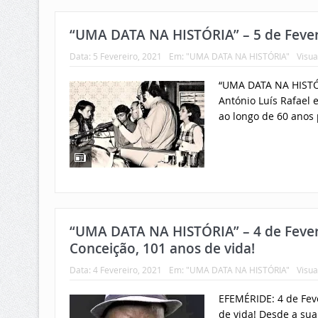
“UMA DATA NA HISTÓRIA” – 5 de Fever
Data:
5 Fevereiro, 2021
Em:
"UMA DATA NA HISTÓRIA"
Visua
“UMA DATA NA HISTÓR
António Luís Rafael e
ao longo de 60 anos 
“UMA DATA NA HISTÓRIA” – 4 de Fever
Conceição, 101 anos de vida!
Data:
4 Fevereiro, 2021
Em:
"UMA DATA NA HISTÓRIA"
Visua
EFEMÉRIDE: 4 de Fev
de vida! Desde a sua