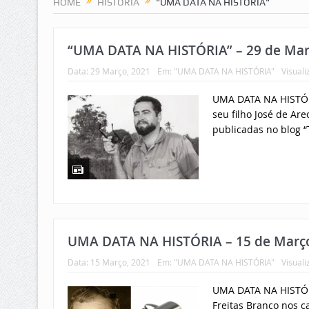
HOME
HISTÓRIA
"UMA DATA NA HISTÓRIA"
“UMA DATA NA HISTÓRIA” – 29 de Mar
Data:
29 Março, 2021
Em:
"UMA DATA NA HISTÓRIA"
Visuali
UMA DATA NA HISTÓR
seu filho José de Ar
publicadas no blog “
UMA DATA NA HISTÓRIA – 15 de Março
Data:
15 Março, 2021
Em:
"UMA DATA NA HISTÓRIA"
Visuali
UMA DATA NA HISTÓRI
Freitas Branco nos c