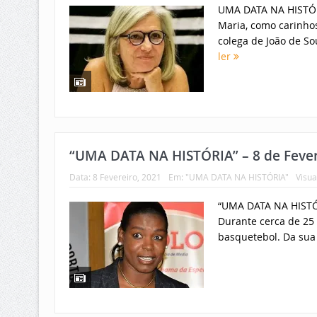
UMA DATA NA HISTÓRI
Maria, como carinhos
colega de João de S
ler
“UMA DATA NA HISTÓRIA” – 8 de Fevere
Data:
8 Fevereiro, 2021
Em:
"UMA DATA NA HISTÓRIA"
Visua
“UMA DATA NA HISTÓR
Durante cerca de 25 
basquetebol. Da sua