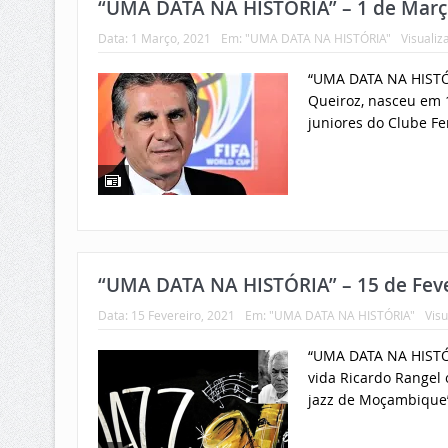
“UMA DATA NA HISTÓRIA” – 1 de Març
Data:
1 Março, 2021
Em:
"UMA DATA NA HISTÓRIA"
Visualiz
“UMA DATA NA HISTÓR
Queiroz, nasceu em 
juniores do Clube Fe
“UMA DATA NA HISTÓRIA” – 15 de Feve
Data:
15 Fevereiro, 2021
Em:
"UMA DATA NA HISTÓRIA"
Visu
“UMA DATA NA HISTÓR
vida Ricardo Rangel 
jazz de Moçambique”.