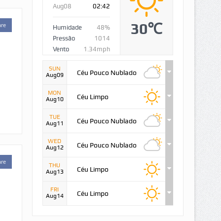
Aug08
02:42
30℃
are
Humidade
48%
Pressão
1014
Vento
1.34mph
SUN
Céu Pouco Nublado
Aug09
MON
Céu Limpo
Aug10
TUE
Céu Pouco Nublado
Aug11
WED
Céu Pouco Nublado
Aug12
are
THU
Céu Limpo
Aug13
FRI
Céu Limpo
Aug14