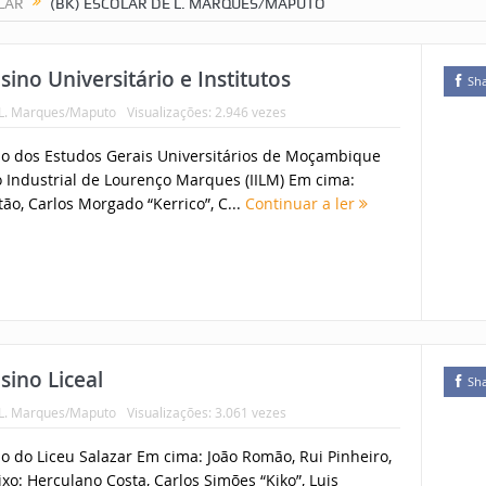
LAR
(BK) ESCOLAR DE L. MARQUES/MAPUTO
ino Universitário e Institutos
Sh
 L. Marques/Maputo
Visualizações: 2.946 vezes
ão dos Estudos Gerais Universitários de Moçambique
o Industrial de Lourenço Marques (IILM) Em cima:
ão, Carlos Morgado “Kerrico”, C...
Continuar a ler
ino Liceal
Sh
 L. Marques/Maputo
Visualizações: 3.061 vezes
o do Liceu Salazar Em cima: João Romão, Rui Pinheiro,
xo: Herculano Costa, Carlos Simões “Kiko”, Luis