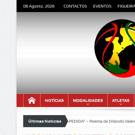
08 Agosto, 2026
CONTACTOS
EVENTOS
FIGUEIR
NOTÍCIAS
MODALIDADES
ATLETAS
OURENÇO MARQUES “A DESPEDIDA” – Poema de Orlando Valente
Últimas Notícias
VI