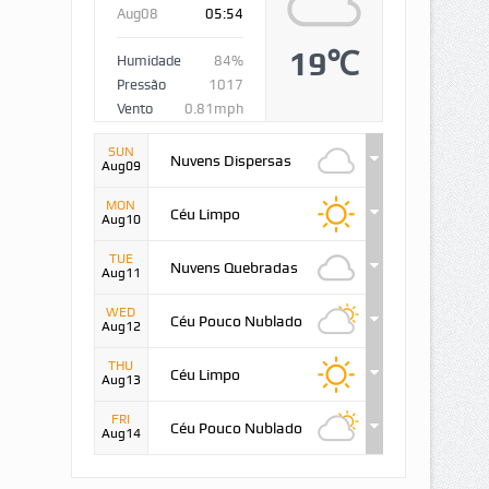
Aug08
05:54
19℃
Humidade
84%
Pressão
1017
Vento
0.81mph
SUN
Nuvens Dispersas
Aug09
MON
Céu Limpo
Aug10
TUE
Nuvens Quebradas
Aug11
WED
Céu Pouco Nublado
Aug12
THU
Céu Limpo
Aug13
FRI
Céu Pouco Nublado
Aug14