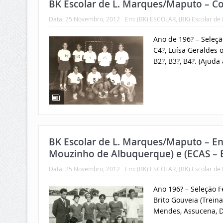
BK Escolar de L. Marques/Maputo – Co
Data:
25 Novembro, 2012
Em:
(BK) ESCOLAR
,
(BK) Escolar de
Ano de 196? – Seleçã
C4?, Luísa Geraldes 
B2?, B3?, B4?. (Ajuda
BK Escolar de L. Marques/Maputo – Ens
Mouzinho de Albuquerque) e (ECAS – E
Data:
25 Novembro, 2012
Em:
(BK) ESCOLAR
,
(BK) Escolar de
Ano 196? – Seleção F
Brito Gouveia (Trein
Mendes, Assucena, D