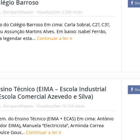
légio Barroso
Sh
 L. Marques/Maputo
Visualizações: 3.568 vezes
o do Colégio Barroso Em cima: Carla Sobral, C2?, C3?,
ou Assunção Martins Alves. Em baixo: Isabel Ferrão,
 a legendar esta...
Continuar a ler
ino Técnico (EIMA – Escola Industrial
Sh
scola Comercial Azevedo e Silva)
 L. Marques/Maputo
Visualizações: 10.743 vezes
em. do Ensino Técnico (EIMA + ECAS) Em cima: António
ador EIMA), Manuela “Electricista”, Arminda Correa
ulce Gouv...
Continuar a ler