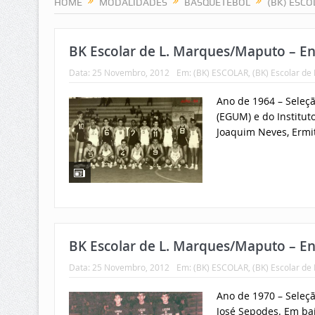
HOME
MODALIDADES
BASQUETEBOL
(BK) ESCO
BK Escolar de L. Marques/Maputo – Ens
Data:
25 Novembro, 2012
Em:
(BK) ESCOLAR
,
(BK) Escolar de
Ano de 1964 – Seleç
(EGUM) e do Institut
Joaquim Neves, Ermit
BK Escolar de L. Marques/Maputo – Ens
Data:
25 Novembro, 2012
Em:
(BK) ESCOLAR
,
(BK) Escolar de
Ano de 1970 – Seleçã
José Sepodes. Em bai