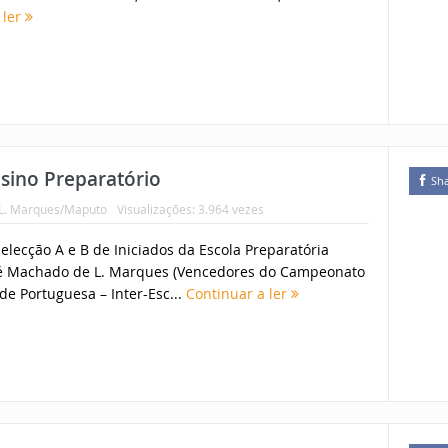
 ler
sino Preparatório
Sh
 L. Marques/Maputo
Visualizações: 3.964 vezes
elecção A e B de Iniciados da Escola Preparatória
sé Machado de L. Marques (Vencedores do Campeonato
de Portuguesa – Inter-Esc...
Continuar a ler