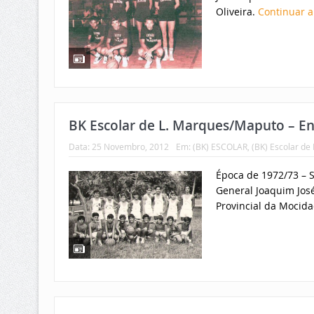
Oliveira.
Continuar a
BK Escolar de L. Marques/Maputo – En
Data:
25 Novembro, 2012
Em:
(BK) ESCOLAR
,
(BK) Escolar de
Época de 1972/73 – S
General Joaquim Jo
Provincial da Mocida