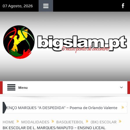
07 Agosto, 2026
Menu
NÇO MARQUES “A DESPEDIDA” – Poema de Orlando Valente
VII To
bol do SCLM e de Moçambique
HOME
MODALIDADES
BASQUETEBOL
(BK) ESCOLAR
BK ESCOLAR DE L. MARQUES/MAPUTO – ENSINO LICEAL