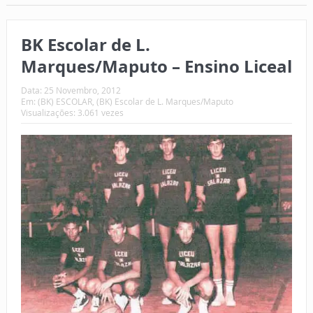
BK Escolar de L.
Marques/Maputo – Ensino Liceal
Data:
25 Novembro, 2012
Em:
(BK) ESCOLAR
,
(BK) Escolar de L. Marques/Maputo
Visualizações: 3.061 vezes