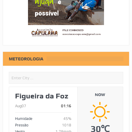
METEOROLOGIA
Figueira da Foz
NOW
Aug07
01:16
Humidade
45%
Pressão
1018
30℃
Vento
1.79mph