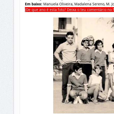
Em baixo:
Manuela Oliveira, Madalena Sereno, M. Jo
(De que ano é esta foto? Deixa o teu comentário no f