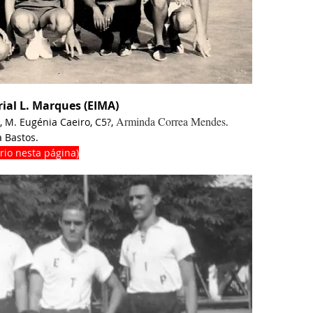
rial L. Marques (EIMA)
Arminda Correa Mendes
, M. Eugénia Caeiro, C5?,
.
a Bastos.
rio nesta página)