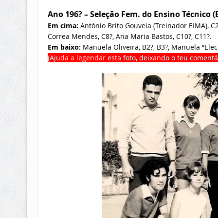
Ano 196? – Seleção Fem. do Ensino Técnico (
Em cima:
António Brito Gouveia (Treinador EIMA), C2
Correa Mendes, C8?, Ana Maria Bastos, C10?, C11?.
Em baixo:
Manuela Oliveira, B2?, B3?, Manuela “Elect
(Ajuda a legendar esta foto, deixando o teu comentá