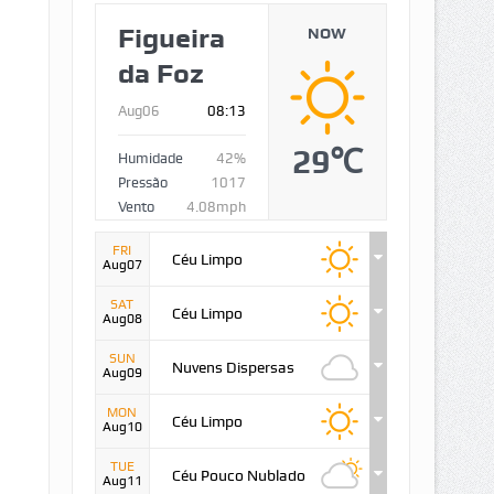
Figueira
NOW
da Foz
Aug06
08:13
29℃
Humidade
42%
Pressão
1017
Vento
4.08mph
FRI
Céu Limpo
Aug07
SAT
Céu Limpo
Aug08
SUN
Nuvens Dispersas
Aug09
MON
Céu Limpo
Aug10
TUE
Céu Pouco Nublado
Aug11