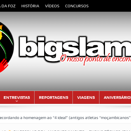
A DA FOZ
HISTÓRIA
VÍDEOS
CONCURSOS
ENTREVISTAS
REPORTAGENS
VIAGENS
ANIVERSÁRIO
enagem ao “4 ideal” (antigos atletas “moçambicanos” do GCF da época 