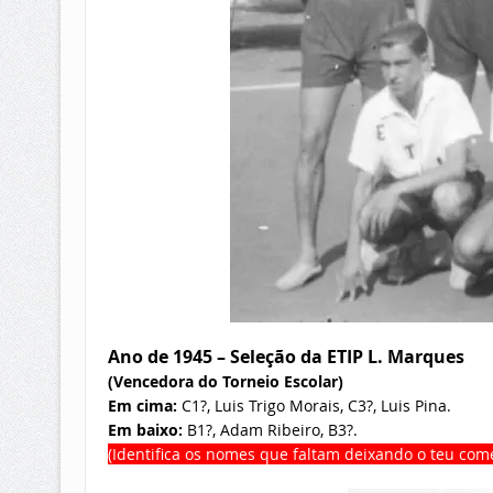
Ano de 1945 – Seleção da ETIP L. Marques
(Vencedora do Torneio Escolar)
Em cima:
C1?, Luis Trigo Morais, C3?, Luis Pina.
Em baixo:
B1?, Adam Ribeiro, B3?.
(Identifica os nomes que faltam deixando o teu come