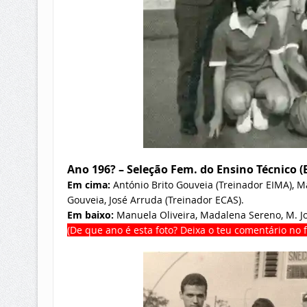
Ano 196? – Seleção Fem. do Ensino Técnico (
Em cima:
António Brito Gouveia (Treinador EIMA), M
Gouveia, José Arruda (Treinador ECAS).
Em baixo:
Manuela Oliveira, Madalena Sereno, M. Jo
(De que ano é esta foto? Deixa o teu comentário no f