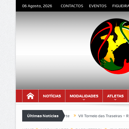
06 Agosto, 2026
CONTACTOS
EVENTOS
FIGUEIR
NOTÍCIAS
MODALIDADES
ATLETAS
e Orlando Valente
Últimas Notícias
VII Torneio das Traseiras – Recordando a hom