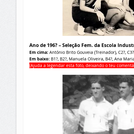
Ano de 196? – Seleção Fem. da Escola Indust
Em cima:
António Brito Gouveia (Treinador), C2?, C3?
Em baixo:
B1?, B2?, Manuela Oliveira, B4?, Ana Mari
(Ajuda a legendar esta foto, deixando o teu comentá