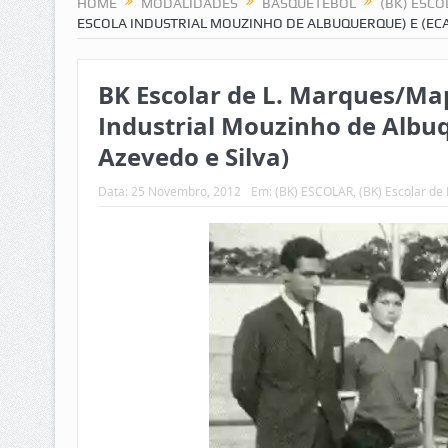
HOME
MODALIDADES
BASQUETEBOL
(BK) ESCO
ESCOLA INDUSTRIAL MOUZINHO DE ALBUQUERQUE) E (ECA
BK Escolar de L. Marques/Map
Industrial Mouzinho de Albuq
Azevedo e Silva)
Data:
25 Novembro, 2012
Em:
(BK) ESCOLAR
,
(BK) Escolar de