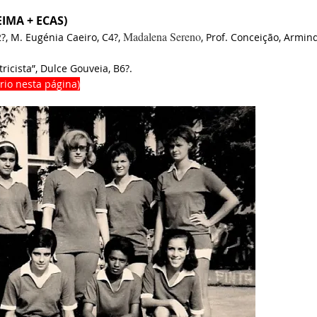
EIMA + ECAS)
Madalena Sereno
?, M. Eugénia Caeiro, C4?,
, Prof. Conceição, Armin
ricista”, Dulce Gouveia, B6?.
rio nesta página)