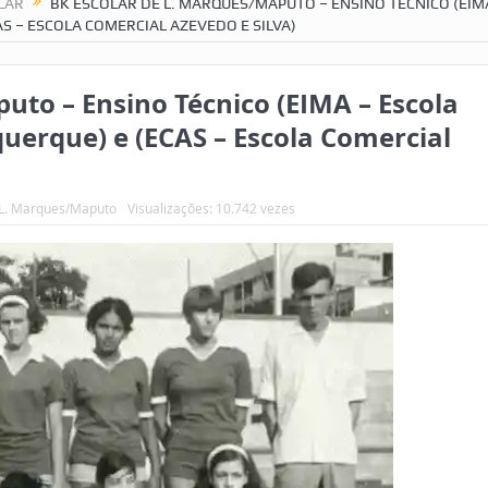
LAR
BK ESCOLAR DE L. MARQUES/MAPUTO – ENSINO TÉCNICO (EIM
S – ESCOLA COMERCIAL AZEVEDO E SILVA)
uto – Ensino Técnico (EIMA – Escola
uerque) e (ECAS – Escola Comercial
 L. Marques/Maputo
Visualizações: 10.742 vezes