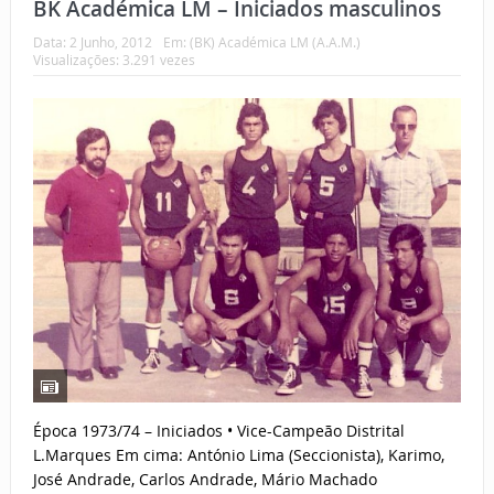
BK Académica LM – Iniciados masculinos
Data:
2 Junho, 2012
Em:
(BK) Académica LM (A.A.M.)
Visualizações: 3.291 vezes
Época 1973/74 – Iniciados • Vice-Campeão Distrital
L.Marques Em cima: António Lima (Seccionista), Karimo,
José Andrade, Carlos Andrade, Mário Machado