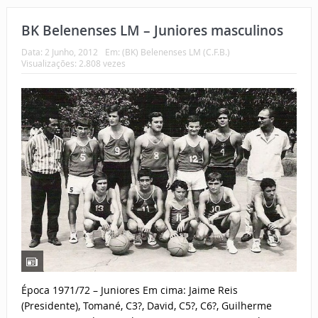
BK Belenenses LM – Juniores masculinos
Data:
2 Junho, 2012
Em:
(BK) Belenenses LM (C.F.B.)
Visualizações: 2.808 vezes
Época 1971/72 – Juniores Em cima: Jaime Reis
(Presidente), Tomané, C3?, David, C5?, C6?, Guilherme