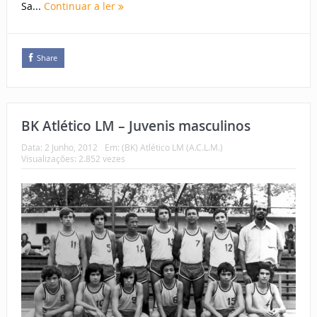
Sa...
Continuar a ler
Share
BK Atlético LM – Juvenis masculinos
Data:
2 Junho, 2012
Em:
(BK) Atlético LM (A.C.L.M.)
Visualizações: 2.852 vezes