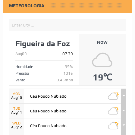
METEOROLOGIA
Figueira da Foz
NOW
Aug09
07:39
Humidade
95%
Pressão
1016
19℃
Vento
0.45mph
MON
Céu Pouco Nublado
Aug10
TUE
Céu Pouco Nublado
Aug11
WED
Céu Pouco Nublado
Aug12