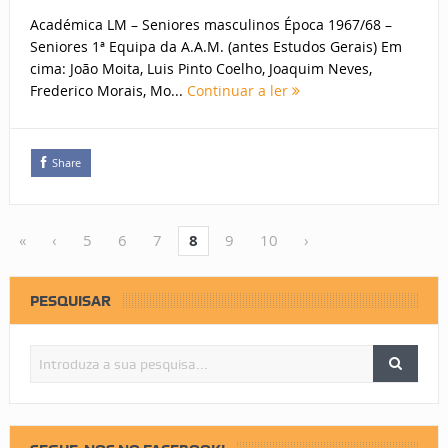
Académica LM – Seniores masculinos Época 1967/68 –
Seniores 1ª Equipa da A.A.M. (antes Estudos Gerais) Em
cima: João Moita, Luis Pinto Coelho, Joaquim Neves,
Frederico Morais, Mo...
Continuar a ler
Share
«
‹
5
6
7
8
9
10
›
PESQUISAR