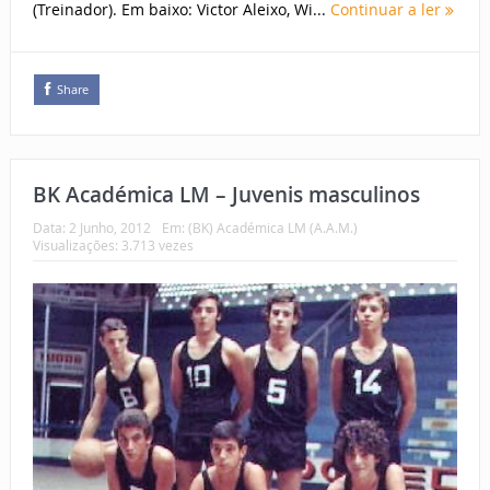
(Treinador). Em baixo: Victor Aleixo, Wi...
Continuar a ler
Share
BK Académica LM – Juvenis masculinos
Data:
2 Junho, 2012
Em:
(BK) Académica LM (A.A.M.)
Visualizações: 3.713 vezes