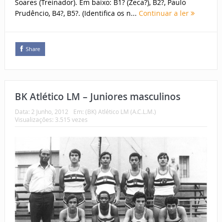
Soares (Treinador). Em baixo: B1? (Zeca?), B2?, Paulo
Prudêncio, B4?, B5?. (Identifica os n...
Continuar a ler
Share
BK Atlético LM – Juniores masculinos
Data:
2 Junho, 2012
Em:
(BK) Atlético LM (A.C.L.M.)
Visualizações: 3.515 vezes