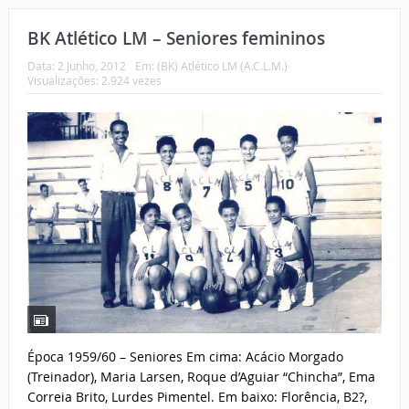
BK Atlético LM – Seniores femininos
Data:
2 Junho, 2012
Em:
(BK) Atlético LM (A.C.L.M.)
Visualizações: 2.924 vezes
Época 1959/60 – Seniores Em cima: Acácio Morgado
(Treinador), Maria Larsen, Roque d’Aguiar “Chincha”, Ema
Correia Brito, Lurdes Pimentel. Em baixo: Florência, B2?,