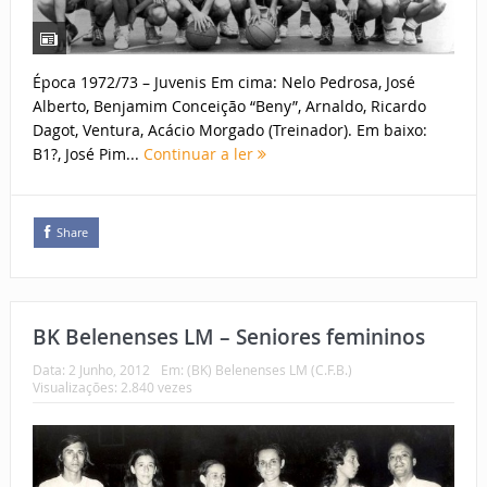
Época 1972/73 – Juvenis Em cima: Nelo Pedrosa, José
Alberto, Benjamim Conceição “Beny”, Arnaldo, Ricardo
Dagot, Ventura, Acácio Morgado (Treinador). Em baixo:
B1?, José Pim...
Continuar a ler
Share
BK Belenenses LM – Seniores femininos
Data:
2 Junho, 2012
Em:
(BK) Belenenses LM (C.F.B.)
Visualizações: 2.840 vezes