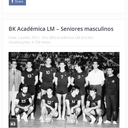
Share
BK Académica LM – Seniores masculinos
Data:
2 Junho, 2012
Em:
(BK) Académica LM (A.A.M.)
Visualizações: 4.708 vezes