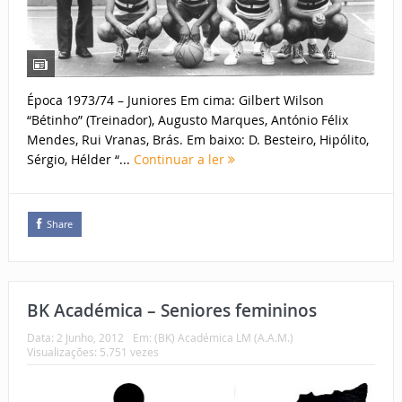
Época 1973/74 – Juniores Em cima: Gilbert Wilson
“Bétinho” (Treinador), Augusto Marques, António Félix
Mendes, Rui Vranas, Brás. Em baixo: D. Besteiro, Hipólito,
Sérgio, Hélder “...
Continuar a ler
Share
BK Académica – Seniores femininos
Data:
2 Junho, 2012
Em:
(BK) Académica LM (A.A.M.)
Visualizações: 5.751 vezes