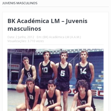
JUVENIS MASCULINOS
BK Académica LM – Juvenis
masculinos
Data:
2 Junho, 2012
Em:
(BK) Académica LM (A.A.M.)
Visualizações: 3.710 vezes