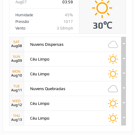
Aug07
03:59
Humidade
45%
Pressão
1017
30℃
Vento
3.58mph
SAT
Nuvens Dispersas
Aug08
SUN
Céu Limpo
Aug09
MON
Céu Limpo
Aug10
TUE
Nuvens Quebradas
Aug11
WED
Céu Limpo
Aug12
THU
Céu Limpo
Aug13