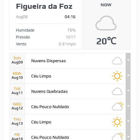
Figueira da Foz
NOW
Aug08
04:16
Humidade
79%
Pressão
1017
20℃
Vento
0.91mph
SUN
Nuvens Dispersas
Aug09
MON
Céu Limpo
Aug10
TUE
Nuvens Quebradas
Aug11
WED
Céu Pouco Nublado
Aug12
THU
Céu Limpo
Aug13
FRI
Céu Pouco Nublado
Aug14