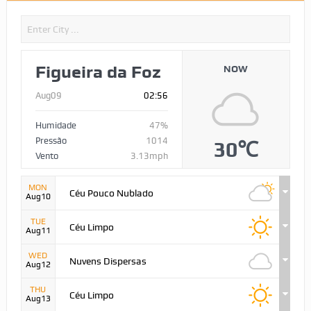
Figueira da Foz
NOW
Aug09
02:56
Humidade
47%
Pressão
1014
30℃
Vento
3.13mph
MON
Céu Pouco Nublado
Aug10
TUE
Céu Limpo
Aug11
WED
Nuvens Dispersas
Aug12
THU
Céu Limpo
Aug13