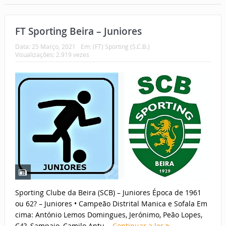
FT Sporting Beira – Juniores
Data:
25 Março, 2021
Em:
(FT) Sporting (S.C.B.)
Visualizações: 2.919 vezes
Sporting Clube da Beira (SCB) – Juniores Época de 1961
ou 62? – Juniores • Campeão Distrital Manica e Sofala Em
cima: António Lemos Domingues, Jerónimo, Peão Lopes,
C4?, Sampaio, Camilo Antu...
Continuar a ler