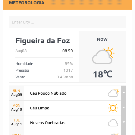
METEOROLOGIA
Figueira da Foz
NOW
Aug08
08:59
Humidade
85%
Pressão
1017
18℃
Vento
0.45mph
SUN
Céu Pouco Nublado
Aug09
MON
Céu Limpo
Aug10
TUE
Nuvens Quebradas
Aug11