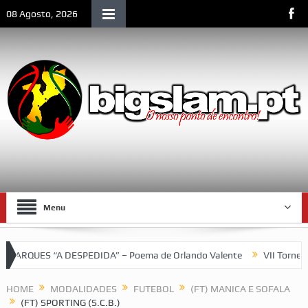
08 Agosto, 2026
Menu
QUES “A DESPEDIDA” – Poema de Orlando Valente
VII Torneio da
HOME
MODALIDADES
FUTEBOL
(FT) MANICA E SOFALA
(FT) SPORTING (S.C.B.)