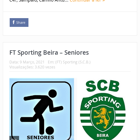
Share
FT Sporting Beira – Seniores
Data:
9 Março, 2021
Em:
(FT) Sporting (S.C.B.)
Visualizações: 3.620 vezes