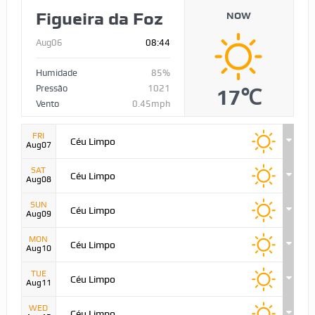
Figueira da Foz
NOW
Aug06
08:44
Humidade
85%
Pressão
1021
17℃
Vento
0.45mph
FRI
Céu Limpo
Aug07
SAT
Céu Limpo
Aug08
SUN
Céu Limpo
Aug09
MON
Céu Limpo
Aug10
TUE
Céu Limpo
Aug11
WED
Céu Limpo