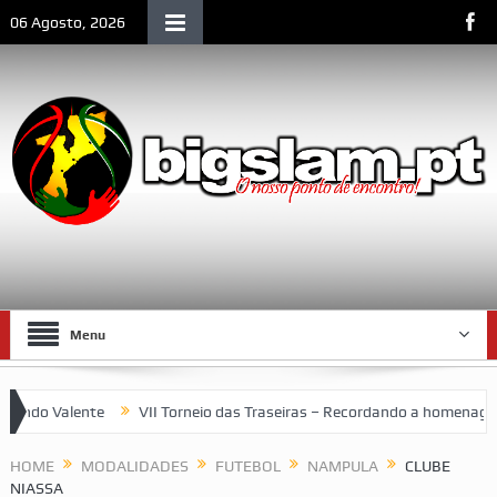
06 Agosto, 2026
Menu
ndo Valente
VII Torneio das Traseiras – Recordando a homenagem 
HOME
MODALIDADES
FUTEBOL
NAMPULA
CLUBE
NIASSA