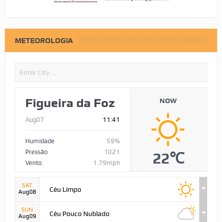
METEOROLOGIA
Figueira da Foz
NOW
Aug07
11:41
Humidade
59%
Pressão
1021
22℃
Vento
1.79mph
SAT
Céu Limpo
Aug08
SUN
Céu Pouco Nublado
Aug09