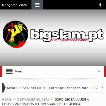
07 Agosto, 2026
Menu
ARQUES “A DESPEDIDA” – Poema de Orlando Valente
VII Torneio
HOME
DESTAQUES (SLIDER)
GORONGOSA: AJUDE A
CONSERVAR UM DOS MAIORES PARQUES DE ÁFRICA