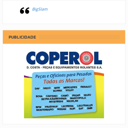
BigSlam
PUBLICIDADE