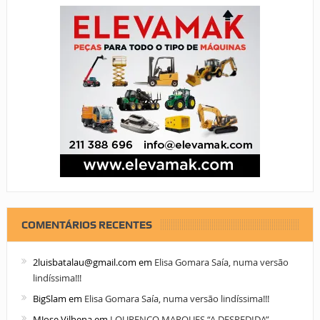
COMENTÁRIOS RECENTES
2luisbatalau@gmail.com
em
Elisa Gomara Saía, numa versão
lindíssima!!!
BigSlam
em
Elisa Gomara Saía, numa versão lindíssima!!!
MJose Vilhena
em
LOURENÇO MARQUES “A DESPEDIDA” –