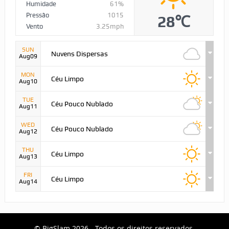
Humidade
61%
Pressão
1015
28℃
Vento
3.25mph
SUN
Nuvens Dispersas
Aug09
MON
Céu Limpo
Aug10
TUE
Céu Pouco Nublado
Aug11
WED
Céu Pouco Nublado
Aug12
THU
Céu Limpo
Aug13
FRI
Céu Limpo
Aug14
© BigSlam 2026 - Todos os direitos reservados.