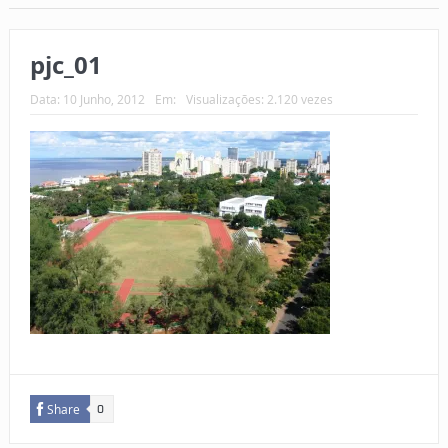
pjc_01
Data:
10 Junho, 2012
Em:
Visualizações: 2.120 vezes
Share
0