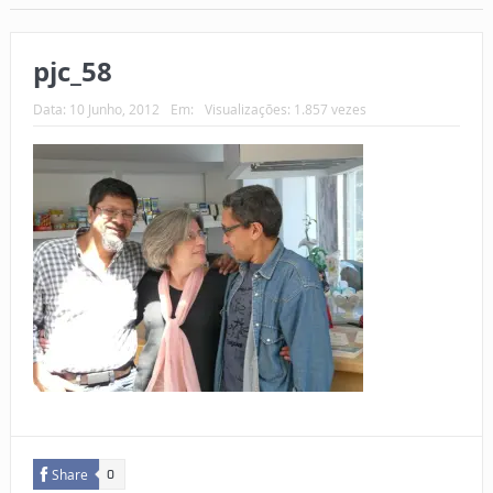
pjc_58
Data:
10 Junho, 2012
Em:
Visualizações: 1.857 vezes
Share
0