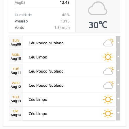
Aug08
12:45
Humidade
48%
Pressão
1015
30℃
Vento
1.34mph
SUN
Céu Pouco Nublado
Aug09
MON
Céu Limpo
Aug10
TUE
Céu Pouco Nublado
Aug11
WED
Céu Pouco Nublado
Aug12
THU
Céu Limpo
Aug13
FRI
Céu Limpo
Aug14